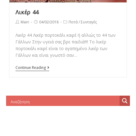
Λικέρ 44
Post
Post
Post
Mairi
04/02/2018
Ποτά
/
Συνταγές
author:
published:
category:
Λικέρ 44 Λικέρ πορτοκάλι καφέ ή αλλιώς το 44 των
Γάλλων Στην υγειά σας βρε παιδιά!!!! Το λικέρ
πορτοκάλι καφέ είναι το αγαπημένο λικέρ των
Γάλλων και είναι γνωστό σαν…
Λικέρ
Continue Reading
44