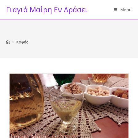
Skip
Γιαγιά Μαίρη Εν Δράσει
Menu
to
content
>
Καφές