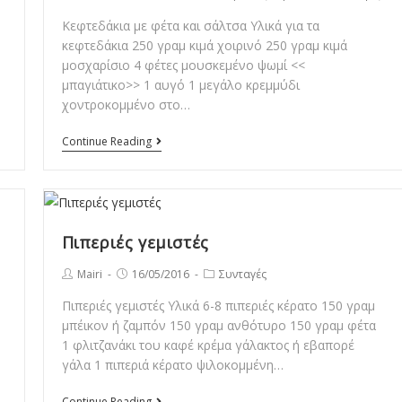
author:
published:
category:
Κεφτεδάκια με φέτα και σάλτσα Υλικά για τα
κεφτεδάκια 250 γραμ κιμά χοιρινό 250 γραμ κιμά
μοσχαρίσιο 4 φέτες μουσκεμένο ψωμί <<
μπαγιάτικο>> 1 αυγό 1 μεγάλο κρεμμύδι
χοντροκομμένο στο…
Κεφτεδάκια
Continue Reading
με
φέτα
και
σάλτσα
Πιπεριές γεμιστές
Post
Post
Post
Mairi
16/05/2016
Συνταγές
author:
published:
category:
Πιπεριές γεμιστές Υλικά 6-8 πιπεριές κέρατο 150 γραμ
μπέικον ή ζαμπόν 150 γραμ ανθότυρο 150 γραμ φέτα
1 φλιτζανάκι του καφέ κρέμα γάλακτος ή εβαπορέ
γάλα 1 πιπεριά κέρατο ψιλοκομμένη…
Πιπεριές
Continue Reading