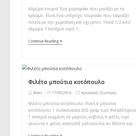
author:
published:
category:
Αλμύρα τουρσί Ένα χορταράκι που μοιάζει με το
κρίταμο. Είναι ένα υπέροχο τουρσάκι που ταιριάζει
τελεία με την χωριάτικη και οχι μόνο. Υλικά 1/2 κιλό
αλμύρα 7 ποτήρια νερό 1…
Αλμύρα
Continue Reading
τουρσί
Φιλέτο μπούτια κοτόπουλο
Post
Post
Post
Mairi
17/05/2016
Κρεατικά
/
Συνταγές
author:
published:
category:
Φιλέτο μπούτια κοτόπουλο Υλικά 6 μπούτια
κοτόπουλο 1 συσκευασία 200 γραμ τυρί Φιλαδέλφεια
1 πιπεριά κομμένη σε μικρούς κύβους 6 φέτες τυρί
γκούντα 6 φέτες καπνιστή γαλοπούλα Αν θέλετε και…
Φιλέτο
Continue Reading