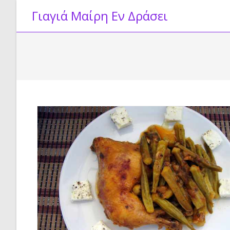
Skip
Γιαγιά Μαίρη Εν Δράσει
to
content