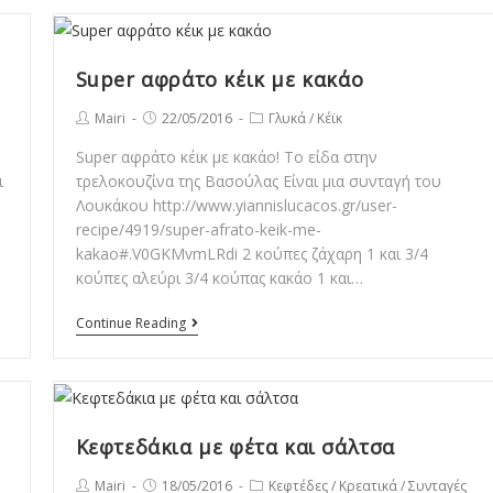
κιμά
Super αφράτο κέικ με κακάο
Post
Post
Post
Mairi
22/05/2016
Γλυκά
/
Κέϊκ
author:
published:
category:
Super αφράτο κέικ με κακάο! Το είδα στην
ι
τρελοκουζίνα της Βασούλας Είναι μια συνταγή του
Λουκάκου http://www.yiannislucacos.gr/user-
recipe/4919/super-afrato-keik-me-
kakao#.V0GKMvmLRdi 2 κούπες ζάχαρη 1 και 3/4
κούπες αλεύρι 3/4 κούπας κακάο 1 και…
Super
Continue Reading
αφράτο
κέικ
με
κακάο
Κεφτεδάκια με φέτα και σάλτσα
Post
Post
Post
Mairi
18/05/2016
Κεφτέδες
/
Κρεατικά
/
Συνταγές