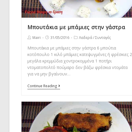
Μπουτάκια με μπάμιες στην γάστρα
Post
Post
Post
Mairi
31/05/2016
Λαδερά
/
Συνταγές
author:
published:
category:
Μπουτάκια με μπάμιες στην γάστρα 6 μπούτια
κοτόπουλο 1 κιλό μπάμιες κατεψυγμένες ή φρέσκιες 2
μεγάλα κρεμμύδια χοντροκομμένα 1 ποτήρι
ντοματοπολτό πούμαρο δεν βάζω φρέσκια ντομάτα
για να μην βγαίνουν…
Μπουτάκια
Continue Reading
με
μπάμιες
στην
γάστρα