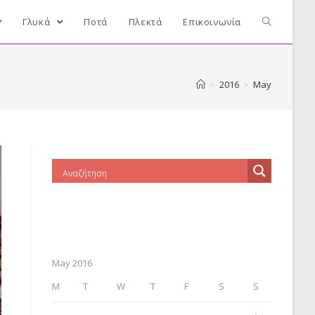
Γλυκά
Ποτά
Πλεκτά
Επικοινωνία
>
2016
>
May
May 2016
M
T
W
T
F
S
S