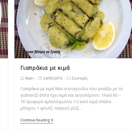
Γιαπράκια με κιμά
Post
Post
Post
Mairi
24/05/2016
Συνταγές
author:
published:
category:
Γιαπράκια με κιμά Μια συνταγούλα που μοιάζει με τα
γιαλαντζί άπλα έχει κιμά και αυγολέμονο. Υλικά 60 –
70 τρυφερά αμπελόφυλλα 1/2 κιλό κιμά σπάλα
…
μόσχου 1 φλυτζ. τσαγιού ρύζι…
Γιαπράκια
Continue Reading
με