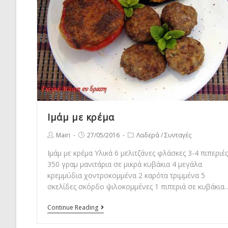
Ιμάμ με κρέμα
Post
Post
Post
Mairi
27/05/2016
Λαδερά
/
Συνταγές
author:
published:
category:
Ιμάμ με κρέμα Υλικά 6 μελιτζάνες φλάσκες 3-4 πιπεριές
350 γραμ μανιτάρια σε μικρά κυβάκια 4 μεγάλα
κρεμμύδια χοντροκομμένα 2 καρότα τριμμένα 5
σκελίδες σκόρδο ψιλοκομμένες 1 πιπεριά σε κυβάκια
Ιμάμ
Continue Reading
με