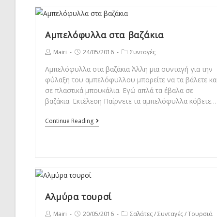
κρέμα
Αμπελόφυλλα στα βαζάκια
Post
Post
Post
Mairi
24/05/2016
Συνταγές
author:
published:
category:
Αμπελόφυλλα στα βαζάκια Άλλη μια συνταγή για την
φύλαξη του αμπελόφυλλου μπορείτε να τα βάλετε κα
σε πλαστικά μπουκάλια. Εγώ απλά τα έβαλα σε
βαζάκια. Εκτέλεση Παίρνετε τα αμπελόφυλλα κόβετε…
Αμπελόφυλλα
Continue Reading
στα
βαζάκια
Αλμύρα τουρσί
Post
Post
Post
Mairi
20/05/2016
Σαλάτες
/
Συνταγές
/
Τουρσιά