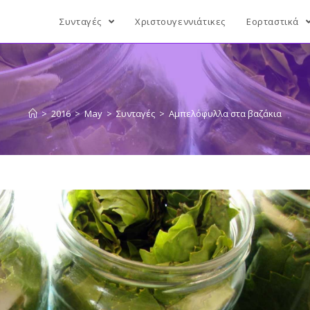
Συνταγές
Χριστουγεννιάτικες
Εορταστικά
>
2016
>
May
>
Συνταγές
>
Αμπελόφυλλα στα βαζάκια