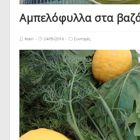
Αμπελόφυλλα στα βαζ
Post
Post
Post
Mairi
24/05/2016
Συνταγές
author:
published:
category: