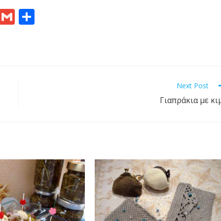
Pr
G
S
in
m
h
t
ai
ar
l
e
Next Post
Γιαπράκια με κι