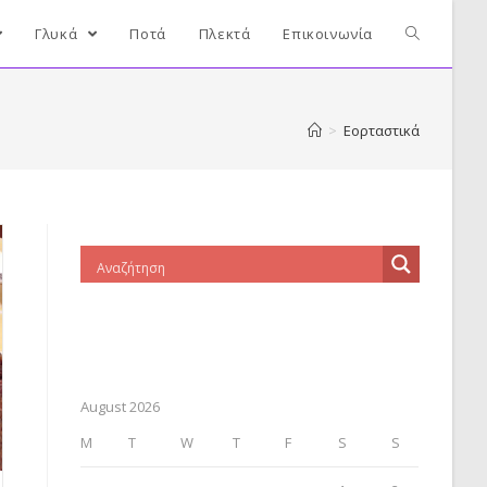
Γλυκά
Ποτά
Πλεκτά
Επικοινωνία
>
Εορταστικά
August 2026
M
T
W
T
F
S
S