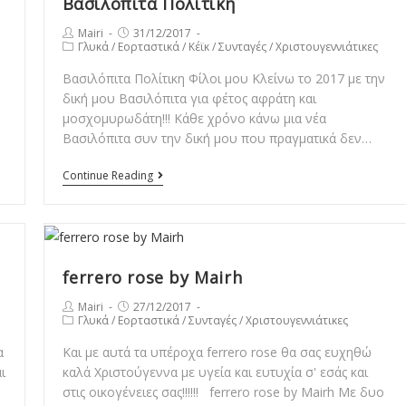
Βασιλόπιτα Πολίτικη
Post
Post
Mairi
31/12/2017
Post
Γλυκά
/
Εορταστικά
/
Κέϊκ
/
Συνταγές
/
Χριστουγεννιάτικες
author:
published:
category:
Βασιλόπιτα Πολίτικη Φίλοι μου Κλείνω το 2017 με την
δική μου Βασιλόπιτα για φέτος αφράτη και
μοσχομυρωδάτη!!! Κάθε χρόνο κάνω μια νέα
Βασιλόπιτα συν την δική μου που πραγματικά δεν…
Βασιλόπιτα
Continue Reading
Πολίτικη
ferrero rose by Mairh
Post
Post
Mairi
27/12/2017
Post
Γλυκά
/
Εορταστικά
/
Συνταγές
/
Χριστουγεννιάτικες
author:
published:
category:
α
Και με αυτά τα υπέροχα ferrero rose θα σας ευχηθώ
ι
καλά Χριστούγεννα με υγεία και ευτυχία σ' εσάς και
στις οικογένειες σας!!!!!! ferrero rose by Mairh Με δυο