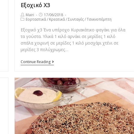
Εξοχικό Χ3
Post
Post
Mairi
17/06/2018
Post
Εορταστικά
/
Κρεατικά
/
Συνταγές
/
Τσικνοπέμπτη
author:
published:
category:
Εξοχικό χ3 Ένα υπέροχο Κυριακάτικο φαγάκι για όλα
τα γούστα. Υλικά 1 κιλό αρνάκι σε μερίδες 1 κιλό
σπάλα χοιρινή σε μερίδες 1 κιλό μοσχάρι χτένι σε
μερίδες 3 πολύχρωμες…
Εξοχικό
Continue Reading
Χ3