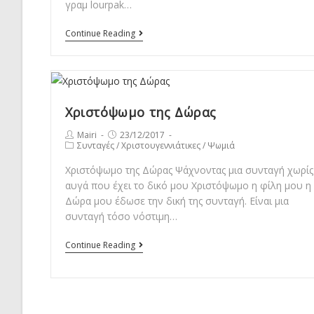
γραμ lourpak…
Χριστουγεννιάτικο
Continue Reading
δεντράκι
Χριστόψωμο της Δώρας
Post
Post
Mairi
23/12/2017
Post
Συνταγές
/
Χριστουγεννιάτικες
/
Ψωμιά
author:
published:
category:
Χριστόψωμο της Δώρας Ψάχνοντας μια συνταγή χωρίς
αυγά που έχει το δικό μου Χριστόψωμο η φίλη μου η
Δώρα μου έδωσε την δική της συνταγή. Είναι μια
συνταγή τόσο νόστιμη…
Χριστόψωμο
Continue Reading
της
Δώρας