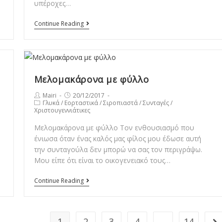
υπέροχες…
ferrero
Continue Reading
rose
by
Mairh
Μελομακάρονα με φύλλο
Post
Post
Mairi
20/12/2017
Post
Γλυκά
/
Εορταστικά
/
Σιροπιαστά
/
Συνταγές
/
author:
published:
Χριστουγεννιάτικες
category:
Μελομακάρονα με φύλλο Τον ενθουσιασμό που
ένιωσα όταν ένας καλός μας φίλος μου έδωσε αυτή
την συνταγούλα δεν μπορώ να σας τον περιγράψω.
Μου είπε ότι είναι το οικογενειακό τους…
Μελομακάρονα
Continue Reading
με
φύλλο
1
2
3
4
…
14
Go