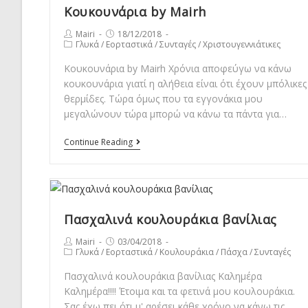
Κουκουνάρια by Mairh
Post
Post
Mairi
18/12/2018
Post
Γλυκά
/
Εορταστικά
/
Συνταγές
/
Χριστουγεννιάτικες
author:
published:
category:
Κουκουνάρια by Mairh Χρόνια αποφεύγω να κάνω
κουκουνάρια γιατί η αλήθεια είναι ότι έχουν μπόλικες
θερμίδες. Τώρα όμως που τα εγγονάκια μου
μεγαλώνουν τώρα μπορώ να κάνω τα πάντα για…
Κουκουνάρια
Continue Reading
by
Mairh
Πασχαλινά κουλουράκια βανίλιας
Post
Post
Mairi
03/04/2018
Post
Γλυκά
/
Εορταστικά
/
Κουλουράκια
/
Πάσχα
/
Συνταγές
author:
published:
category:
Πασχαλινά κουλουράκια βανίλιας Καλημέρα
Καλημέρα!!!! Έτοιμα και τα φετινά μου κουλουράκια.
Σας έχω πει ότι μ' αρέσει κάθε χρόνο να κάνω τις