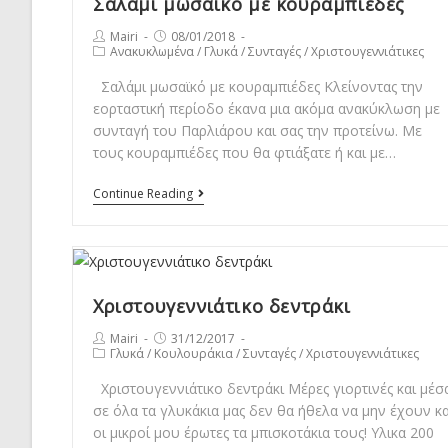
Σαλάμι μωσαϊκό με κουραμπιέδες
Post
Post
Mairi
08/01/2018
Post
Ανακυκλωμένα
/
Γλυκά
/
Συνταγές
/
Χριστουγεννιάτικες
author:
published:
category:
Σαλάμι μωσαϊκό με κουραμπιέδες Κλείνοντας την
εορταστική περίοδο έκανα μια ακόμα ανακύκλωση με
συνταγή του Παρλιάρου και σας την προτείνω. Με
τους κουραμπιέδες που θα φτιάξατε ή και με…
Σαλάμι
Continue Reading
μωσαϊκό
με
κουραμπιέδες
Χριστουγεννιάτικο δεντράκι
Post
Post
Mairi
31/12/2017
Post
Γλυκά
/
Κουλουράκια
/
Συνταγές
/
Χριστουγεννιάτικες
author:
published:
category:
Χριστουγεννιάτικο δεντράκι Μέρες γιορτινές και μέσ
σε όλα τα γλυκάκια μας δεν θα ήθελα να μην έχουν κα
οι μικροί μου έρωτες τα μπισκοτάκια τους! Υλικα 200