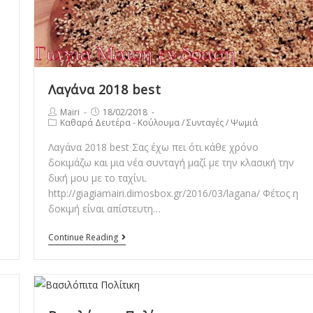
Λαγάνα 2018 best
Post
Post
Mairi
18/02/2018
Post
Καθαρά Δευτέρα - Κούλουμα
/
Συνταγές
/
Ψωμιά
author:
published:
category:
Λαγάνα 2018 best Σας έχω πει ότι κάθε χρόνο
δοκιμάζω και μια νέα συνταγή μαζί με την κλασική την
δική μου με το ταχίνι.
http://giagiamairi.dimosbox.gr/2016/03/lagana/ Φέτος η
δοκιμή είναι απίστευτη…
Λαγάνα
Continue Reading
2018
best