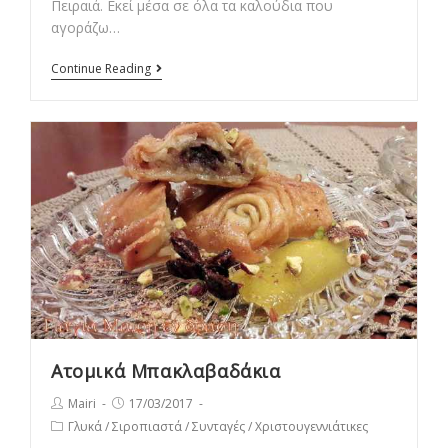
Πειραιά. Εκεί μέσα σε όλα τα καλούδια που
αγοράζω…
Πιατέλα
Continue Reading
αλλαντικών
Ατομικά Mπακλαβαδάκια
Post
Post
Mairi
17/03/2017
author:
published:
Post
Γλυκά
/
Σιροπιαστά
/
Συνταγές
/
Χριστουγεννιάτικες
category: