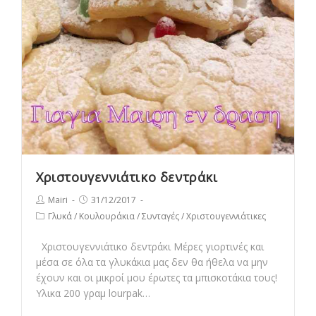
Χριστουγεννιάτικο δεντράκι
Post
Post
Mairi
31/12/2017
author:
published:
Post
Γλυκά
/
Κουλουράκια
/
Συνταγές
/
Χριστουγεννιάτικες
category:
Χριστουγεννιάτικο δεντράκι Μέρες γιορτινές και
μέσα σε όλα τα γλυκάκια μας δεν θα ήθελα να μην
έχουν και οι μικροί μου έρωτες τα μπισκοτάκια τους!
Υλικα 200 γραμ lourpak…