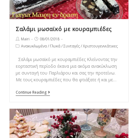
Σαλάμι μωσαϊκό με κουραμπιέδες
Post
Post
Mairi
08/01/2018
author:
published:
Post
Ανακυκλωμένα
/
Γλυκά
/
Συνταγές
/
Χριστουγεννιάτικες
category:
Σαλάμι μωσαϊκό με κουραμπιέδες Κλείνοντας την
εορταστική περίοδο έκανα μια ακόμα ανακύκλωση
με συνταγή του Παρλιάρου και σας την προτείνω.
Με τους κουραμπιέδες που θα φτιάξατε ή και με…
Σαλάμι
Continue Reading
μωσαϊκό
με
κουραμπιέδες