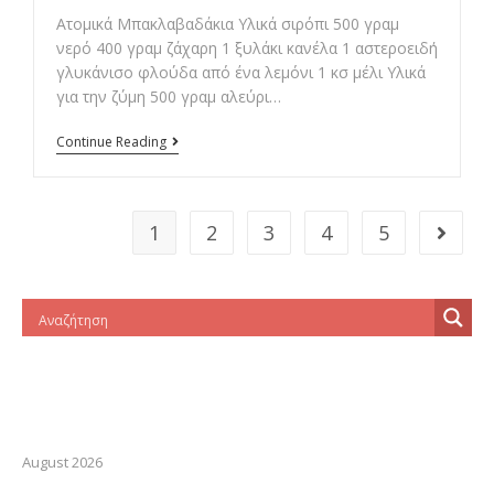
Ατομικά Mπακλαβαδάκια Υλικά σιρόπι 500 γραμ
νερό 400 γραμ ζάχαρη 1 ξυλάκι κανέλα 1 αστεροειδή
γλυκάνισο φλούδα από ένα λεμόνι 1 κσ μέλι Υλικά
για την ζύμη 500 γραμ αλεύρι…
Ατομικά
Continue Reading
Mπακλαβαδάκια
1
2
3
4
5
Go to t
August 2026