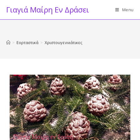
Skip
Γιαγιά Μαίρη Εν Δράσει
Menu
to
content
>
Εορταστικά
>
Χριστουγεννιάτικες