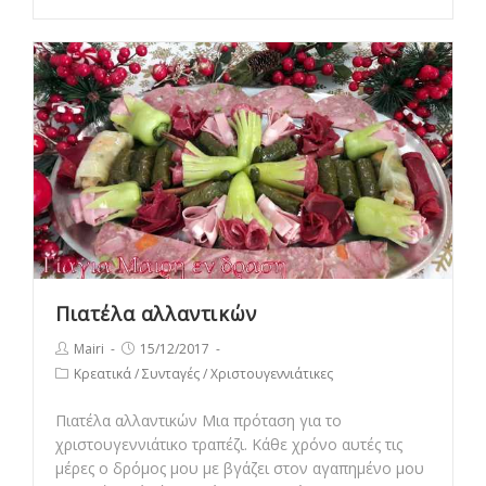
του
Άκη
Πιατέλα αλλαντικών
Post
Post
Mairi
15/12/2017
author:
published:
Post
Κρεατικά
/
Συνταγές
/
Χριστουγεννιάτικες
category:
Πιατέλα αλλαντικών Μια πρόταση για το
χριστουγεννιάτικο τραπέζι. Κάθε χρόνο αυτές τις
μέρες ο δρόμος μου με βγάζει στον αγαπημένο μου