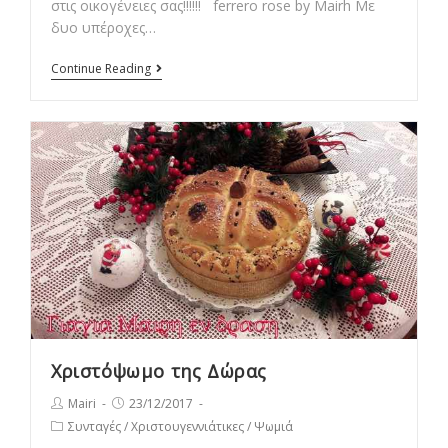
στις οικογένειες σας!!!!!! ferrero rose by Mairh Με
δυο υπέροχες…
ferrero
Continue Reading
rose
by
Mairh
Χριστόψωμο της Δώρας
Post
Post
Mairi
23/12/2017
author:
published:
Post
Συνταγές
/
Χριστουγεννιάτικες
/
Ψωμιά
category: