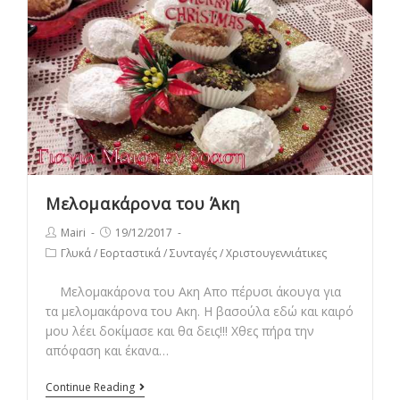
Μελομακάρονα του Άκη
Post
Post
Mairi
19/12/2017
author:
published:
Post
Γλυκά
/
Εορταστικά
/
Συνταγές
/
Χριστουγεννιάτικες
category:
Μελομακάρονα του Ακη Απο πέρυσι άκουγα για
τα μελομακάρονα του Ακη. Η βασούλα εδώ και καιρό
μου λέει δοκίμασε και θα δεις!!! Χθες πήρα την
απόφαση και έκανα…
Μελομακάρονα
Continue Reading