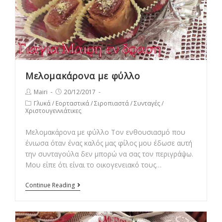
Μελομακάρονα με φύλλο
Post
Post
Mairi
20/12/2017
author:
published:
Post
Γλυκά
/
Εορταστικά
/
Σιροπιαστά
/
Συνταγές
/
Χριστουγεννιάτικες
category:
Μελομακάρονα με φύλλο Τον ενθουσιασμό που
ένιωσα όταν ένας καλός μας φίλος μου έδωσε αυτή
την συνταγούλα δεν μπορώ να σας τον περιγράψω.
Μου είπε ότι είναι το οικογενειακό τους…
Μελομακάρονα
Continue Reading
με
φύλλο