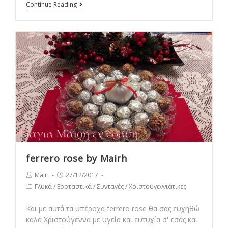
Χριστουγεννιάτικο
Continue Reading
δεντράκι
ferrero rose by Mairh
Post
Post
Mairi
27/12/2017
author:
published:
Post
Γλυκά
/
Εορταστικά
/
Συνταγές
/
Χριστουγεννιάτικες
category:
Και με αυτά τα υπέροχα ferrero rose θα σας ευχηθώ
καλά Χριστούγεννα με υγεία και ευτυχία σ' εσάς και