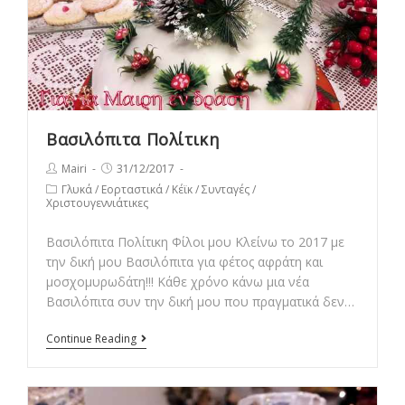
Βασιλόπιτα Πολίτικη
Post
Post
Mairi
31/12/2017
author:
published:
Post
Γλυκά
/
Εορταστικά
/
Κέϊκ
/
Συνταγές
/
Χριστουγεννιάτικες
category:
Βασιλόπιτα Πολίτικη Φίλοι μου Κλείνω το 2017 με
την δική μου Βασιλόπιτα για φέτος αφράτη και
μοσχομυρωδάτη!!! Κάθε χρόνο κάνω μια νέα
Βασιλόπιτα συν την δική μου που πραγματικά δεν…
Βασιλόπιτα
Continue Reading
Πολίτικη