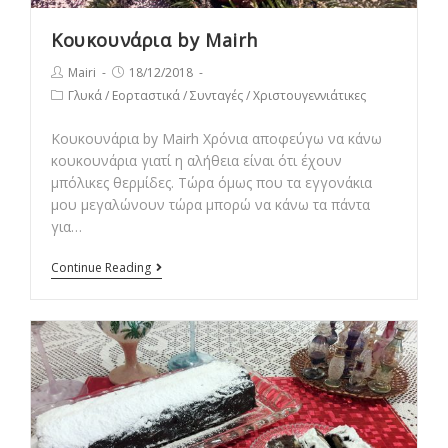
Κουκουνάρια by Mairh
Post
Post
Mairi
18/12/2018
author:
published:
Post
Γλυκά
/
Εορταστικά
/
Συνταγές
/
Χριστουγεννιάτικες
category:
Κουκουνάρια by Mairh Χρόνια αποφεύγω να κάνω
κουκουνάρια γιατί η αλήθεια είναι ότι έχουν
μπόλικες θερμίδες. Τώρα όμως που τα εγγονάκια
μου μεγαλώνουν τώρα μπορώ να κάνω τα πάντα
για…
Κουκουνάρια
Continue Reading
by
Mairh