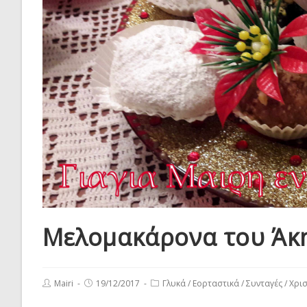
Μελομακάρονα του Άκ
Post
Post
Post
Mairi
19/12/2017
Γλυκά
/
Εορταστικά
/
Συνταγές
/
Χρισ
author:
published:
category: