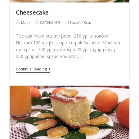
Cheesecake
Post
Post
Post
Mairi
02/04/2019
Γλυκά
/
Κέϊκ
author:
published:
category:
Τζισκέικ Υλικά για την βάση: 250 γρ. μπισκότα
Πεπτικό 120 γρ. βούτυρο Lurpak λιωμένο Υλικά για
την κρέμα: 700 γρ. τυρί κρέμα 70 γρ. ζάχαρη άχνη
250 γραμμάρια κρέμα γάλακτος…
Cheesecake
Continue Reading