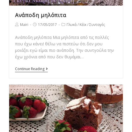
Ανάποδη μηλόπιτα
Post
Post
Post
Mairi
17/05/2017
Γλυκά
/
Κέϊκ
/
Συνταγές
author:
published:
category:
Ανάποδη μηλόπιτα Μια μηλόπιτα από τις πολλές
που έχω κάνει! θέλω να πιστεύω ότι δεν μου
μοιάζει εγώ είμαι πιο ανάποδη. Την συντγούλα την
έχω χρόνια από που δεν θυμάμαι…
Ανάποδη
Continue Reading
μηλόπιτα