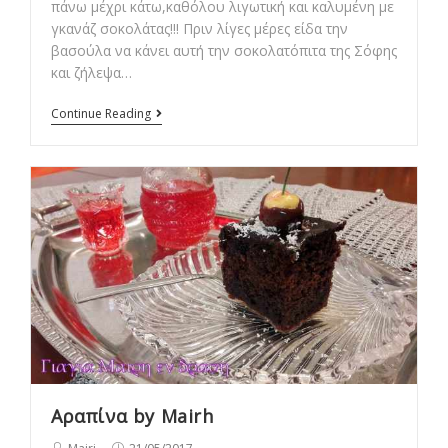
πάνω μέχρι κάτω,καθόλου λιγωτική και καλυμένη με
γκανάζ σοκολάτας!!! Πριν λίγες μέρες είδα την
βασούλα να κάνει αυτή την σοκολατόπιτα της Σόφης
και ζήλεψα…
Η
Continue Reading
πιο
Κολασμένη
Σοκολατόπιτα!!!
Αραπίνα by Mairh