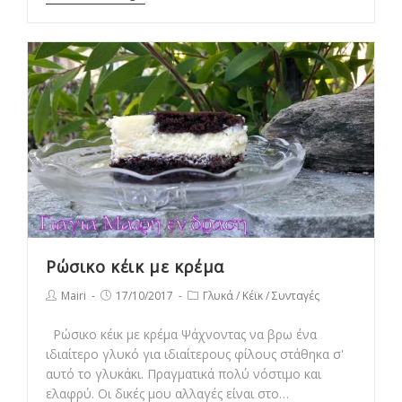
Κατσαρόλας
Ρώσικο κέικ με κρέμα
Post
Post
Post
Mairi
17/10/2017
Γλυκά
/
Κέϊκ
/
Συνταγές
author:
published:
category:
Ρώσικο κέικ με κρέμα Ψάχνοντας να βρω ένα
ιδιαίτερο γλυκό για ιδιαίτερους φίλους στάθηκα σ'
αυτό το γλυκάκι. Πραγματικά πολύ νόστιμο και
ελαφρύ. Οι δικές μου αλλαγές είναι στο…