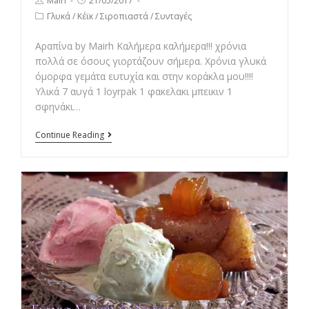
Post
Post
Mairi
21/05/2017
author:
published:
Post
Γλυκά
/
Κέϊκ
/
Σιροπιαστά
/
Συνταγές
category:
Αραπίνα by Mairh Καλήμερα καλήμερα!!! χρόνια
πολλά σε όσους γιορτάζουν σήμερα. Χρόνια γλυκά
όμορφα γεμάτα ευτυχία και στην κοράκλα μου!!!!
Υλικά 7 αυγά 1 loyrpak 1 φακελακι μπεικιν 1
σφηνάκι…
Αραπίνα
Continue Reading
by
Mairh