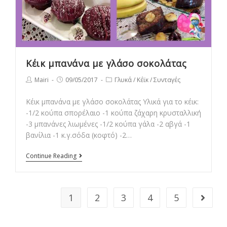
Κέικ μπανάνα με γλάσο σοκολάτας
Post
Post
Post
Mairi
09/05/2017
Γλυκά
/
Κέϊκ
/
Συνταγές
author:
published:
category:
Κέικ μπανάνα με γλάσο σοκολάτας Υλικά για το κέικ:
-1/2 κούπα σπορέλαιο -1 κούπα ζάχαρη κρυσταλλική
-3 μπανάνες λιωμένες -1/2 κούπα γάλα -2 αβγά -1
βανίλια -1 κ.γ.σόδα (κοφτό) -2…
Κέικ
Continue Reading
μπανάνα
με
γλάσο
1
2
3
4
5
Go to t
σοκολάτας