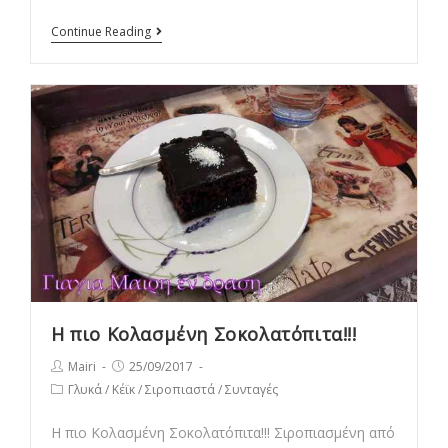
Ρώσικο
Continue Reading
κέικ
με
κρέμα
Η πιο Κολασμένη Σοκολατόπιτα!!!
Post
Post
Mairi
25/09/2017
author:
published:
Post
Γλυκά
/
Κέϊκ
/
Σιροπιαστά
/
Συνταγές
category:
Η πιο Κολασμένη Σοκολατόπιτα!!! Σιροπιασμένη από