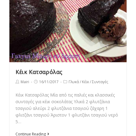
Κέικ Κατσαρόλας
Post
Post
Post
Mairi
16/11/2017
Γλυκά
/
Κέϊκ
/
Συνταγές
author:
published:
category:
Κέικ Κατσαρόλας Μία από τις παλιές και κλασσικές
συνταγές για κέικ σοκολάτας Υλικά 2 φλυτζάνια
τσαγιού αλεύρι 2 φλυτζάνια τσαγιού ζάχαρη 1
φλιτζάνι τσαγιού Άριστον 1 φλυτζάνι τσαγιού νερό
5…
Κέικ
Continue Reading