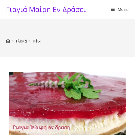
Skip
Γιαγιά Μαίρη Εν Δράσει
Menu
to
content
>
Γλυκά
>
Κέϊκ