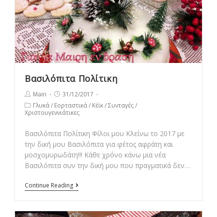
Βασιλόπιτα Πολίτικη
Post
Post
Mairi
31/12/2017
author:
published:
Post
Γλυκά
/
Εορταστικά
/
Κέϊκ
/
Συνταγές
/
Χριστουγεννιάτικες
category:
Βασιλόπιτα Πολίτικη Φίλοι μου Κλείνω το 2017 με
την δική μου Βασιλόπιτα για φέτος αφράτη και
μοσχομυρωδάτη!!! Κάθε χρόνο κάνω μια νέα
Βασιλόπιτα συν την δική μου που πραγματικά δεν…
Βασιλόπιτα
Continue Reading
Πολίτικη