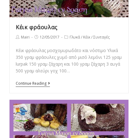
Κέικ φράουλας
Post
Post
Post
Mairi
12/05/2017
Γλυκά
/
Κέϊκ
/
Συνταγές
author:
published:
category:
Κέικ φράουλας μοσχομυρωδάτο και νόστιμο Υλικά
350 γραμ φράουλες χυμό από μισό λεμόνι 125 γραμ
lurpak 150 γραμ ζάχαρη και 100 γραμ ζάχαρη 3 αυγά
500 γραμ αλεύρι γοχ 100…
Κέικ
Continue Reading
φράουλας