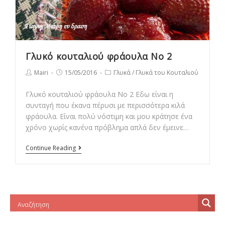
Γλυκό κουταλιού φράουλα Νο 2
Post
Post
Post
Mairi
15/05/2016
Γλυκά
/
Γλυκά του Κουταλιού
author:
published:
category:
Γλυκό κουταλιού φράουλα Νο 2 Εδω είναι η
συνταγή που έκανα πέρυσι με περισσότερα κιλά
φράουλα. Είναι πολύ νόστιμη και μου κράτησε ένα
χρόνο χωρίς κανένα πρόβλημα απλά δεν έμεινε…
Γλυκό
Continue Reading
κουταλιού
φράουλα
Νο
2