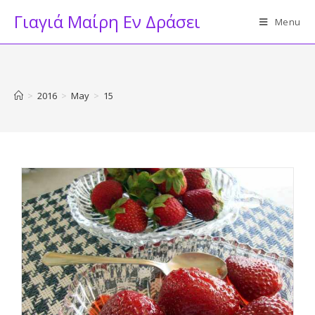
Skip
Γιαγιά Μαίρη Εν Δράσει
Menu
to
content
>
2016
>
May
>
15