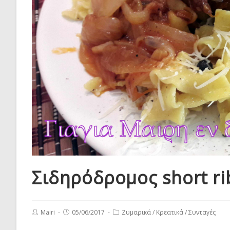
Σιδηρόδρομος short ri
Post
Post
Post
Mairi
05/06/2017
Ζυμαρικά
/
Κρεατικά
/
Συνταγές
author:
published:
category: