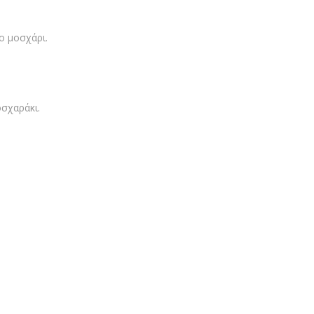
ο μοσχάρι.
οσχαράκι.