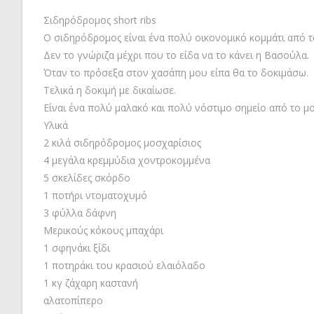
Σιδηρόδρομος short ribs
Ο σιδηρόδρομος είναι ένα πολύ οικονομικό κομμάτι από τ
Δεν το γνώριζα μέχρι που το είδα να το κάνει η Βασούλα.
Όταν το πρόσεξα στον χασάπη μου είπα θα το δοκιμάσω.
Τελικά η δοκιμή με δικαίωσε.
Είναι ένα πολύ μαλακό και πολύ νόστιμο σημείο από το μ
Υλικά
2 κιλά σιδηρόδρομος μοσχαρίσιος
4 μεγάλα κρεμμύδια χοντροκομμένα
5 σκελίδες σκόρδο
1 ποτήρι ντοματοχυμό
3 φύλλα δάφνη
Μερικούς κόκους μπαχάρι
1 σφηνάκι ξίδι
1 ποτηράκι του κρασιού ελαιόλαδο
1 κγ ζάχαρη καστανή
αλατοπίπερο