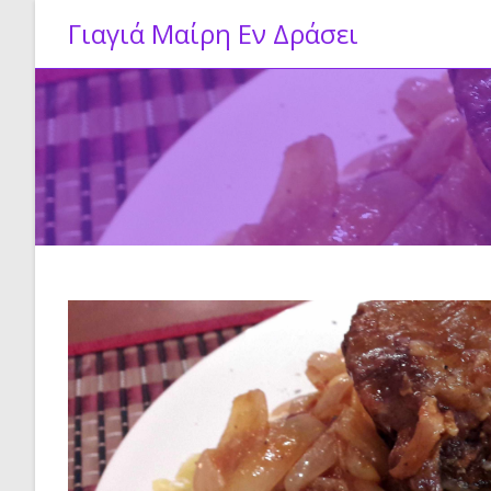
Skip
Γιαγιά Μαίρη Εν Δράσει
to
content