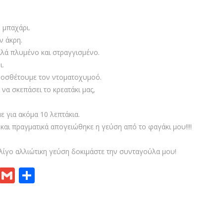
 μπαχάρι.
ν άκρη.
λά πλυμένο και στραγγισμένο.
ι.
 Προσθέτουμε τον ντοματοχυμοό.
 να σκεπάσει το κρεατάκι μας,
ε για ακόμα 10 λεπτάκια.
αι πραγματικά απογειώθηκε η γεύση από το φαγάκι μου!!!!
 λίγο αλλιώτικη γεύση δοκιμάστε την συνταγούλα μου!
Pr
G
S
in
m
h
t
ai
ar