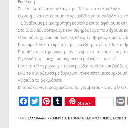
Εκτέλεση
Σε μια πλατιά κατσαρόλα-χύτρα βάζουμε το ελαιόλαδο.
Ρίχνουμε και σοτάρουμε τα κρεμμύδια με το σκόρδο και το
Τα βγάζουμε με μια τρυπητή κουτάλα και τα αφήνουμε στη
Στο ίδιο λάδι σοτάρουμε τον σιδηρόδρομο που έχουμε κα
Όταν πάρει χρώμα απ όλες τις πλευρές σβήνουμε με το ξίδ
Κουνάμε λιγάκι το κρεατάκι μας να εξατμιστεί το ξίδι και
Προσθέτουμε την δάφνη, την ζάχαρη, το πιπέρι, και νεράκι
Σιγοβράζουμε μέχρι να αρχίσει να μαλακώνει αρκετά.
Προς το τέλος ρίχνουμε τα κρεμμύδια το αλάτι και βράζουμ
Εγώ το συνόδευσα με ζυμαρικά Ρεγκονέτες με κουρκουμά κ
Αξίζει να το δοκιμάσετε.
Μπορεί να γίνει μοσχαρόσουπα, γιουβέτσι, και αν θέλετε
F
T
Pi
T
Save
ac
w
nt
u
e
itt
er
m
TAGS:
ΕΛΑΙΌΛΑΔΟ
,
ΚΡΕΜΜΎΔΙΑ
,
ΝΤΟΜΆΤΑ
,
ΣΙΔΗΡΌΔΡΟΜΟΣ
,
ΣΚΌΡΔΟ