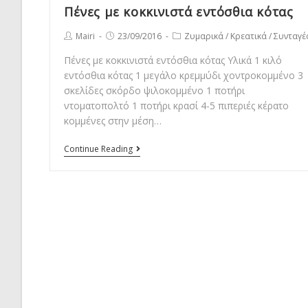
Πένες με κοκκινιστά εντόσθια κότας
Post
Post
Post
Mairi
23/09/2016
Ζυμαρικά
/
Κρεατικά
/
Συνταγέ
author:
published:
category:
Πένες με κοκκινιστά εντόσθια κότας Υλικά 1 κιλό
εντόσθια κότας 1 μεγάλο κρεμμύδι χοντροκομμένο 3
σκελίδες σκόρδο ψιλοκομμένο 1 ποτήρι
ντοματοπολτό 1 ποτήρι κρασί 4-5 πιπεριές κέρατο
κομμένες στην μέση…
Πένες
Continue Reading
με
κοκκινιστά
εντόσθια
κότας