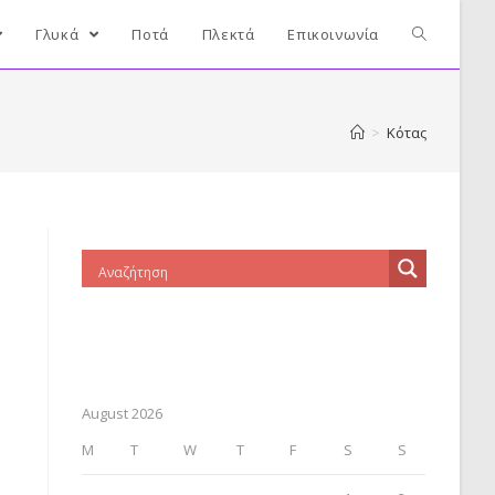
Γλυκά
Ποτά
Πλεκτά
Επικοινωνία
>
Κότας
August 2026
M
T
W
T
F
S
S