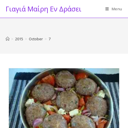
Skip
Γιαγιά Μαίρη Εν Δράσει
Menu
to
content
>
2015
>
October
>
7