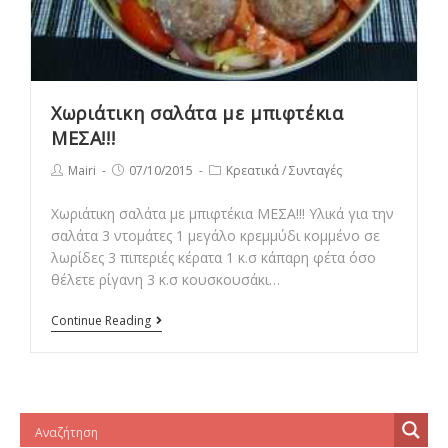
Χωριάτικη σαλάτα με μπιφτέκια
ΜΕΣΑ!!!
Post
Post
Post
Mairi
07/10/2015
Κρεατικά
/
Συνταγές
author:
published:
category:
Χωριάτικη σαλάτα με μπιφτέκια ΜΕΣΑ!!! Υλικά για την
σαλάτα 3 ντομάτες 1 μεγάλο κρεμμύδι κομμένο σε
λωρίδες 3 πιπεριές κέρατα 1 κ.σ κάπαρη φέτα όσο
θέλετε ρίγανη 3 κ.σ κουσκουσάκι…
Χωριάτικη
Continue Reading
σαλάτα
με
μπιφτέκια
ΜΕΣΑ!!!