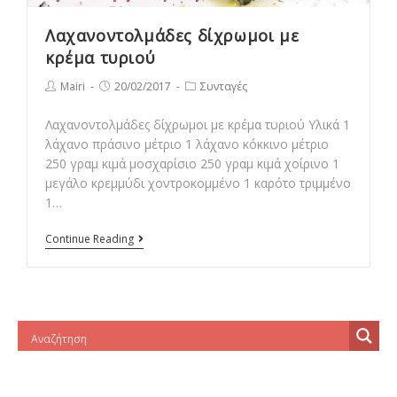
Λαχανοντολμάδες δίχρωμοι με
κρέμα τυριού
Post
Post
Post
Mairi
20/02/2017
Συνταγές
author:
published:
category:
Λαχανοντολμάδες δίχρωμοι με κρέμα τυριού Υλικά 1
λάχανο πράσινο μέτριο 1 λάχανο κόκκινο μέτριο
250 γραμ κιμά μοσχαρίσιο 250 γραμ κιμά χοίρινο 1
μεγάλο κρεμμύδι χοντροκομμένο 1 καρότο τριμμένο
1…
Λαχανοντολμάδες
Continue Reading
δίχρωμοι
με
κρέμα
τυριού