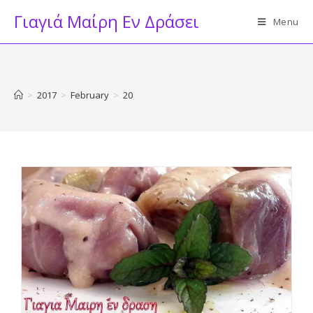
Skip
Γιαγιά Μαίρη Εν Δράσει
Menu
to
content
>
2017
>
February
>
20