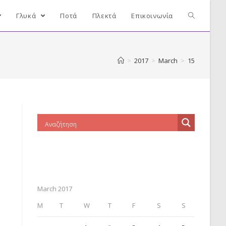
Γλυκά
Ποτά
Πλεκτά
Επικοινωνία
>
2017
>
March
>
15
March 2017
M
T
W
T
F
S
S