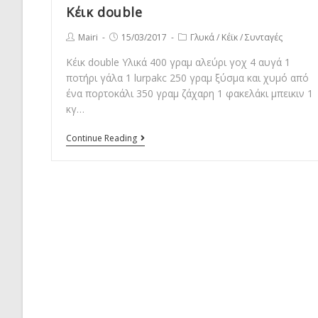
Κέικ double
Post
Post
Post
Mairi
15/03/2017
Γλυκά
/
Κέϊκ
/
Συνταγές
author:
published:
category:
Κέικ double Υλικά 400 γραμ αλεύρι γοχ 4 αυγά 1
ποτήρι γάλα 1 lurpakc 250 γραμ ξύσμα και χυμό από
ένα πορτοκάλι 350 γραμ ζάχαρη 1 φακελάκι μπεικιν 1
κγ…
Κέικ
Continue Reading
double