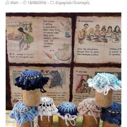
Post
Post
Post
Mairi
18/08/2018
Ζυμαρικά
/
Συνταγές
author:
published:
category: