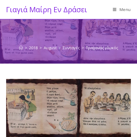
Skip
Γιαγιά Μαίρη Εν Δράσει
Menu
to
content
>
2018
>
August
>
Συνταγές
>
Τραχανάς γλυκός