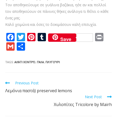
Τον αποθηκεύουμε σε γυάλινα βαζάκια, η΄σε αν και πολλοί
τον αποθηκεύουν σε πάνινες θήκες ανάλογα τι θέλει ο κάθε
ένας μας.
Καλό χειμώνα και όσες το δοκιμάσουν καλή επιτυχία.
F
T
Pi
T
Pr
Save
ac
w
nt
u
in
G
S
e
itt
er
m
t
m
h
b
er
e
bl
ai
ar
TAGS:
ΑΛΆΤΙ ΧΟΝΤΡΌ
,
ΓΆΛΑ
,
ΠΛΥΓΟΎΡΙ
o
st
r
l
e
o
Read
Previous Post
k
more
Λεμόνια παστά) preserved lemons
articles
Next Post
Χυλοπίτες Tricolore by Mairh