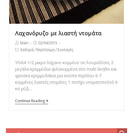
Λαχανόρυζο με λιαστή ντομάτα
Post
Post
Mairi
02/04/2015
author:
published:
Post
Λαδερά
/
Νηστίσιμα
/
Συνταγές
category:
ΥΛΙΚΑ 1/2 μικρο λάχανο κομμένο σε λουριδίτσες 2
μεγάλα κρεμμύδια ψιλοκομμένα στο multi άνηθο και
φρεσκα κρεμμυδάκια μια κούπα περίπου 6-7
κομμένες λιαστές ντομάτες 1 ποτήρι ντοματοπολτό 6
κσ ρύζι…
Λαχανόρυζο
Continue Reading
με
λιαστή
ντομάτα