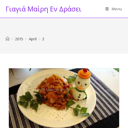
Skip
Γιαγιά Μαίρη Εν Δράσει
Menu
to
content
>
2015
>
April
>
2