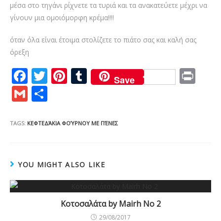
μέσα στο τηγάνι ρίχνετε τα τυριά και τα ανακατεύετε μέχρι να
γίνουν μια ομοιόμορφη κρέμα!!!!
όταν όλα είναι έτοιμα στολίζετε το πιάτο σας και καλή σας
όρεξη
F
T
Pi
T
Pr
Save
ac
w
nt
u
in
G
S
e
itt
er
m
t
m
h
b
er
e
bl
ai
ar
TAGS:
ΚΕΦΤΕΔΆΚΙΑ ΦΟΎΡΝΟΥ ΜΕ ΠΈΝΕΣ
o
st
r
l
e
o
YOU MIGHT ALSO LIKE
k
Κοτοσαλάτα by Mairh No 2
29/08/2017