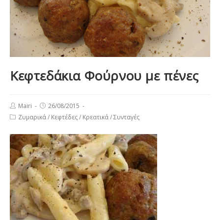
Κεφτεδάκια Φούρνου με πένες
Post
Post
Mairi
26/08/2015
author:
published:
Post
Ζυμαρικά
/
Κεφτέδες
/
Κρεατικά
/
Συνταγές
category: