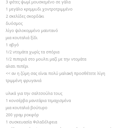
3 φέτες ψωμί μουσκεμένο σε γάλα
1 μεγάλο κρεμμυδι χοντροτριμμένο
2 σκελίδες σκορδάκι
δυόσμος
λίγο ψιλοκομμένο μαϊντανό
μια κουταλιά ξίδι
1 αβγό
1/2 ντομάτα χωρίς τα σπόρια
1/2 πιπεριά στο μουλτι μαζί με την ντομάτα
αλατι πιπέρι
<< αν η ζύμη σας είναι πολύ μαλακή προσθέτετε λίγη
τριμμένη φρυγανιά
υλικά για την σαλτσούλα τους
1 κονσέρβα μανιτάρια τεμαχισμένα
μια κουταλιά βούτυρο
200 γραμ ροκφόρ
1 συσκευασία Φιλαδέλφεια