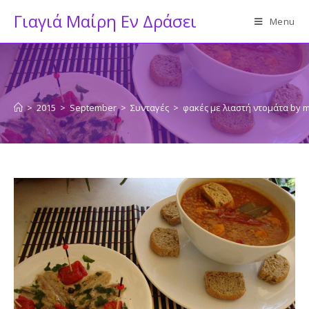
Skip
Γιαγιά Μαίρη Εν Δράσει
Menu
to
content
>
2015
>
September
>
Συνταγές
>
φακές με λιαστή ντομάτα by m