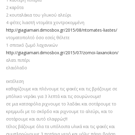
2 καρότα
2 κουταλάκια του γλυκού αλεύρι
4 φέτες λιαστή ντομάτα χοντροκομμένη
http://giagiamairi.dimosbox.gr/2015/08/ntomates-liastes/
ντοματοπολτό όσο εσείς θέλετε
1 σπιτικό ζωμό λαχανικών
http://giagiamairi.dimosbox.gr/2015/07/zomoi-laxanokon/
αλατι πιπέρι
ελαιόλαδο
εκτέλεση
καθαρίζουμε και πλένουμε τις φακές και τις βράζουμε σε
μπόλικο νεράκι για 3 λεπτά και τις σουρώνουμε!
σε μια κατσαρόλα ριχνουμε το λαδάκι και σοτάρουμε το
κρεμμυδι με το σκόρδο και ριχνουμε το αλεύρι, και το
σοτάρουμε και αυτό ελαφρώς!!!
τέλος βάζουμε όλα τα υπόλοιπα υλικά και τις φακές και
συμπληρώνουμε 3 ποτήρια νερό και μόλις πάρει βράση