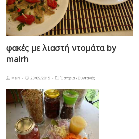
φακές με λιαστή ντομάτα by
mairh
Post
Post
Post
Mairi
23/09/2015
Όσπρια
/
Συνταγές
author:
published:
category: