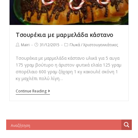
Τσουρέκια με μαρμελάδα κάστανο
Post
Post
Post
Mairi
31/12/2015
Γλυκά
/
Χριστουγεννιάτικες
author:
published:
category:
Τσουρέκια με μαρμελάδα κάστανο υλικά για 5 αυγα
175 γραμ βούτυρο η άριστον φυτικά ελαία 125 γραμ
σπορέλαιο 600 γραμ ζάχαρη 1 κγ κακουλέ σκόνη 1
κγ μαχλέπι πολύ λίγη…
Τσουρέκια
Continue Reading
με
μαρμελάδα
κάστανο