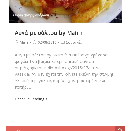
Αυγά με σάλτσα by Mairh
Post
Post
Post
Mairi
02/08/2016
Συνταγές
author:
published:
category:
Αυγά με σάλτσα by Mairh ένα υπέροχο γρήγορο
φαγάκι Ένα βαζάκι έτοιμη σπιτική σάλτσα
http://giagiamairi.dimosbox.gr/2015/07/saltsa-
vazakia/ Αν δεν έχετε την κάνετε εκείνη την στιγμή!!!!
Υλικά ένα μεγάλο κρεμμύδι χοντροκομμένο ένα
ποτήρι…
Αυγά
Continue Reading
με
σάλτσα
by
Mairh