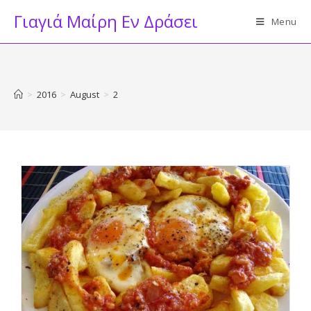
Skip
Γιαγιά Μαίρη Εν Δράσει
Menu
to
content
>
2016
>
August
>
2