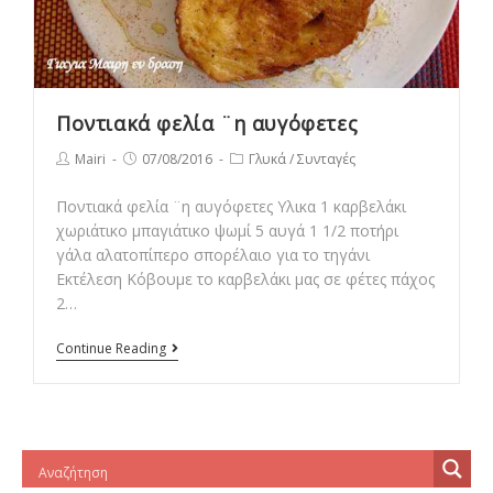
Ποντιακά φελία ¨η αυγόφετες
Post
Post
Post
Mairi
07/08/2016
Γλυκά
/
Συνταγές
author:
published:
category:
Ποντιακά φελία ¨η αυγόφετες Υλικα 1 καρβελάκι
χωριάτικο μπαγιάτικο ψωμί 5 αυγά 1 1/2 ποτήρι
γάλα αλατοπίπερο σπορέλαιο για το τηγάνι
Εκτέλεση Κόβουμε το καρβελάκι μας σε φέτες πάχος
2…
Ποντιακά
Continue Reading
φελία
¨η
αυγόφετες