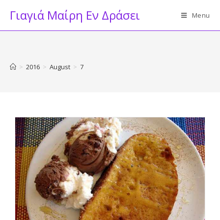
Skip
Γιαγιά Μαίρη Εν Δράσει
Menu
to
content
>
2016
>
August
>
7