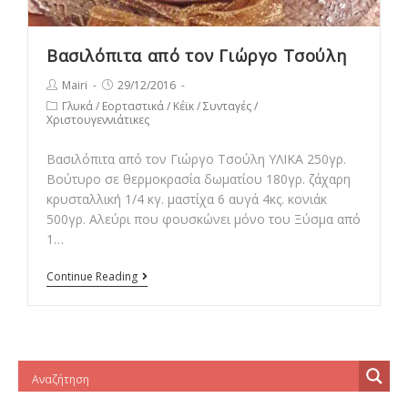
Βασιλόπιτα από τον Γιώργο Τσούλη
Post
Post
Mairi
29/12/2016
author:
published:
Post
Γλυκά
/
Εορταστικά
/
Κέϊκ
/
Συνταγές
/
Χριστουγεννιάτικες
category:
Βασιλόπιτα από τον Γιώργο Τσούλη ΥΛΙΚΑ 250γρ.
Βούτυρο σε θερμοκρασία δωματίου 180γρ. ζάχαρη
κρυσταλλική 1/4 κγ. μαστίχα 6 αυγά 4κς. κονιάκ
500γρ. Αλεύρι που φουσκώνει μόνο του Ξύσμα από
1…
Βασιλόπιτα
Continue Reading
από
τον
Γιώργο
Τσούλη