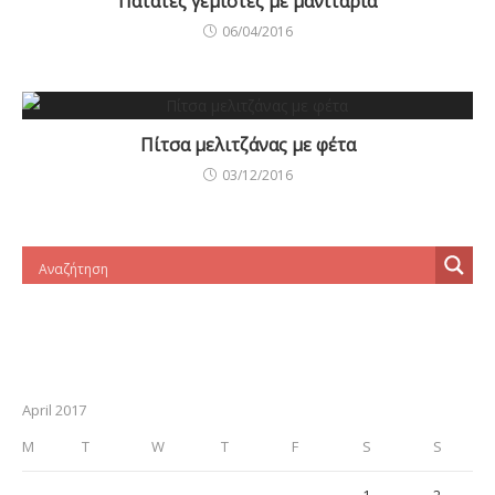
Πατάτες γεμιστές με μανιτάρια
06/04/2016
Πίτσα μελιτζάνας με φέτα
03/12/2016
April 2017
M
T
W
T
F
S
S