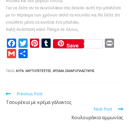
Φυσικά και δεν μυρίζει τίποτα,
Για να δείτε αν τα αυγουλάκια σας έκαναν αυτή την μπαλίτσα
με το πέρασμα των χρόνων απλά τα κουνάτε και θα δείτε ότι
νοιώθετε μέσα να κινείται ένα μπαλάκι,
Καλή Ανάσταση καλό Πάσχα σε όλους.
F
T
Pi
T
Pr
Save
ac
w
nt
u
in
G
S
e
itt
er
m
t
m
h
b
er
e
bl
ai
ar
TAGS:
ΑΥΓΆ
,
ΧΑΡΤΟΠΕΤΣΈΤΕΣ
,
ΧΡΏΜΑ ΖΑΧΑΡΟΠΛΑΣΤΙΚΉΣ
o
st
r
l
e
o
Read
Previous Post
k
more
Τσουρέκια με κρέμα γάλακτος
articles
Next Post
Κουλουράκια αμμωνίας