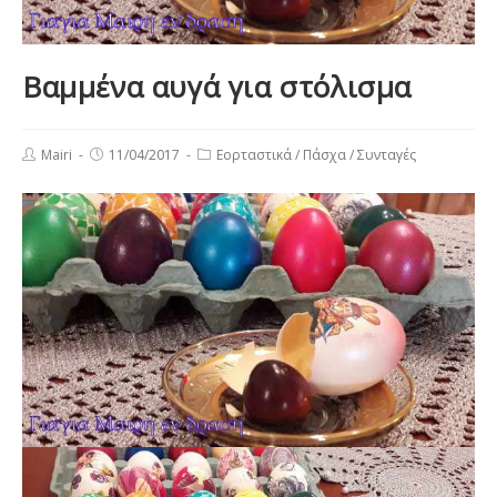
Βαμμένα αυγά για στόλισμα
Post
Post
Post
Mairi
11/04/2017
Εορταστικά
/
Πάσχα
/
Συνταγές
author:
published:
category: