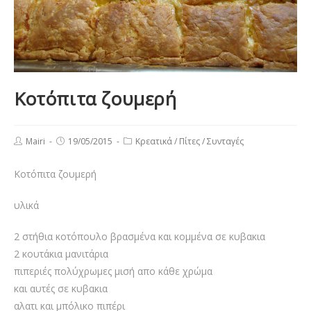
Κοτόπιτα ζουμερή
Post
Post
Post
Mairi
19/05/2015
Κρεατικά
/
Πίτες
/
Συνταγές
author:
published:
category:
Κοτόπιτα ζουμερή
υλικά
2 στήθια κοτόπουλο βρασμένα και κομμένα σε κυβακια
2 κουτάκια μανιτάρια
πιπεριές πολύχρωμες μισή απο κάθε χρώμα
και αυτές σε κυβακια
αλατι και μπόλικο πιπέρι