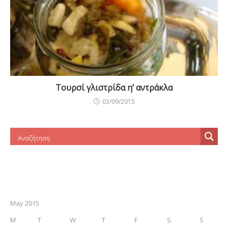
Τουρσί γλιστρίδα η’ αντράκλα
03/09/2015
May 2015
M
T
W
T
F
S
S