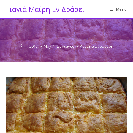
Skip
Γιαγιά Μαίρη Εν Δράσει
Menu
to
content
>
2015
>
May
>
Συνταγές
>
Κοτόπιτα ζουμερή