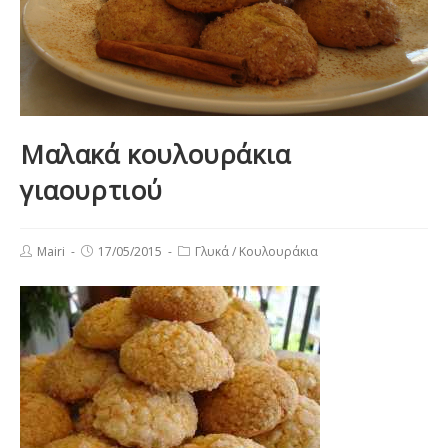
Μαλακά κουλουράκια
γιαουρτιού
Post
Post
Post
Mairi
17/05/2015
Γλυκά
/
Κουλουράκια
author:
published:
category: