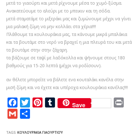
μετά το γιαούρτι και μετά ρίχνουμε μέσα το χυμό-ξύσμα.
Ανακατεύουμε το αλεύρι με το μπεικιν και τη σόδα.
μετά σταματάμε το μιξεράκι μας και ζυμώνουμε μέχρι να γίνει
μια μαλακή ζύμη να μην κολλάει στα χέρια!!!!
Πλάθουμε τα κουλουράκια μας, τα κάνουμε μικρά μπαλάκια
και τα βουτάμε στο νερό να βραχεί η μια πλευρά του και μετά
τα βουτάμε στην στην ζάχαρη.
τα βάζουμε σε ταψί με λαδόκολλα και ψήνουμε στους 180
βαθμούς για 15-20 λεπτά (μέχρι να ροδίσουν).
αν θέλετε μπορείτε να βάλετε ενα κουταλάκι κανέλα στην
μισή ζύμη και να έχετε και υπέροχα κουλουράκια κανέλας!!!!
F
T
Pi
T
Pr
Save
ac
w
nt
u
in
G
S
e
itt
er
m
t
m
h
b
er
e
bl
ai
ar
TAGS:
ΚΟΥΛΟΥΡΆΚΙΑ ΓΙΑΟΥΡΤΙΟΎ