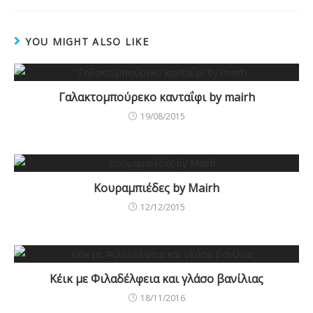
o
st
r
l
e
o
YOU MIGHT ALSO LIKE
k
Γαλακτομπούρεκο κανταΐφι by mairh
19/08/2015
Κουραμπιέδες by Mairh
12/12/2015
Κέικ με Φιλαδέλφεια και γλάσο βανίλιας
18/11/2016