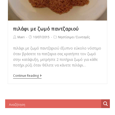
πιλάφι με ζωμό παντζαριού
Post
Post
Post
Mairi
10/07/2015
Νηστίσιμα
/
Συνταγές
author:
published:
category:
πιλάφι με ζωμό παντζαριού έξυπνο εύκολο νόστιμο
όταν βράσετε τα πατζαρια σας κρατήστε τον ζωμό
στην κατάψυξη, μετρήστε 2 ποτήρια ζωμό για κάθε
ποτήρι ρύζι όταν θέλετε να κάνετε πιλάφι…
πιλάφι
Continue Reading
με
ζωμό
παντζαριού