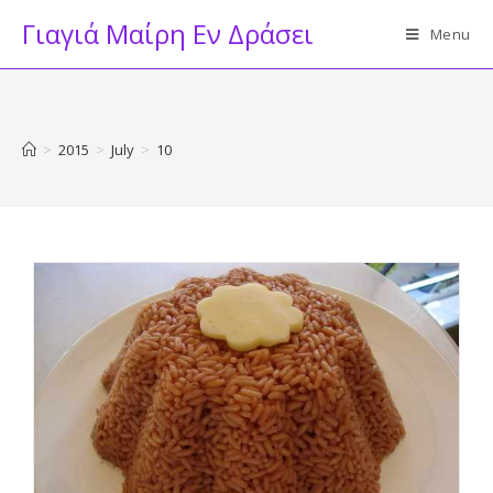
Skip
Γιαγιά Μαίρη Εν Δράσει
Menu
to
content
>
2015
>
July
>
10