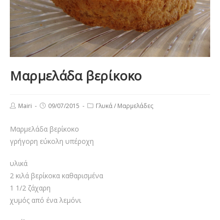
Μαρμελάδα βερίκοκο
Post
Post
Post
Mairi
09/07/2015
Γλυκά
/
Μαρμελάδες
author:
published:
category:
Μαρμελάδα βερίκοκο
γρήγορη εύκολη υπέροχη
υλικά
2 κιλά βερίκοκα καθαρισμένα
1 1/2 ζάχαρη
χυμός από ένα λεμόνι