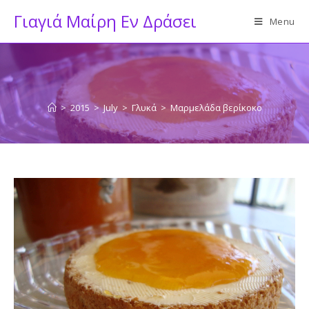
Skip
Γιαγιά Μαίρη Εν Δράσει
Menu
to
content
>
2015
>
July
>
Γλυκά
>
Μαρμελάδα βερίκοκο