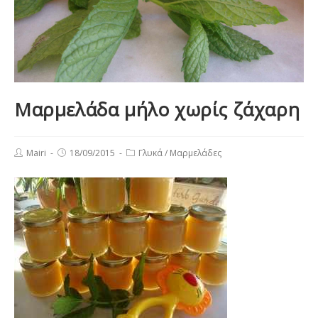
Μαρμελάδα μήλο χωρίς ζάχαρη
Post
Post
Post
Mairi
18/09/2015
Γλυκά
/
Μαρμελάδες
author:
published:
category: