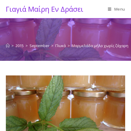
Skip
Γιαγιά Μαίρη Εν Δράσει
Menu
to
content
>
2015
>
September
>
Γλυκά
>
Μαρμελάδα μήλο χωρίς ζάχαρη