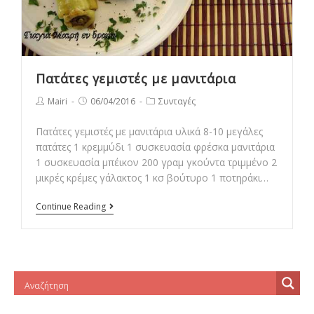
Πατάτες γεμιστές με μανιτάρια
Post
Post
Post
Mairi
06/04/2016
Συνταγές
author:
published:
category:
Πατάτες γεμιστές με μανιτάρια υλικά 8-10 μεγάλες
πατάτες 1 κρεμμύδι 1 συσκευασία φρέσκα μανιτάρια
1 συσκευασία μπέικον 200 γραμ γκούντα τριμμένο 2
μικρές κρέμες γάλακτος 1 κσ βούτυρο 1 ποτηράκι…
Πατάτες
Continue Reading
γεμιστές
με
μανιτάρια