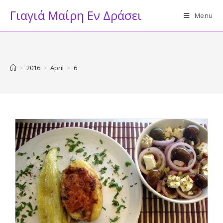
Skip
Γιαγιά Μαίρη Εν Δράσει
Menu
to
content
>
2016
>
April
>
6