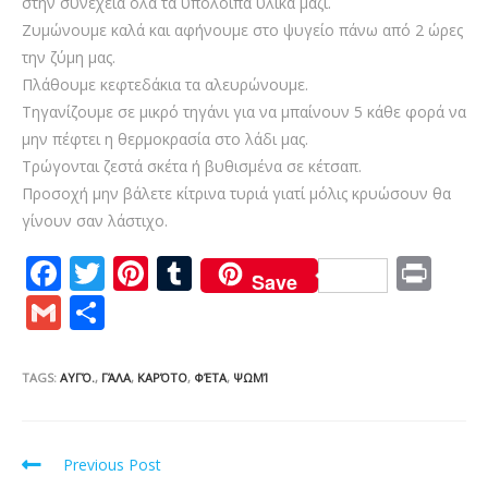
στην συνέχεια όλα τα υπόλοιπα υλικά μαζί.
Ζυμώνουμε καλά και αφήνουμε στο ψυγείο πάνω από 2 ώρες
την ζύμη μας.
Πλάθουμε κεφτεδάκια τα αλευρώνουμε.
Τηγανίζουμε σε μικρό τηγάνι για να μπαίνουν 5 κάθε φορά να
μην πέφτει η θερμοκρασία στο λάδι μας.
Τρώγονται ζεστά σκέτα ή βυθισμένα σε κέτσαπ.
Προσοχή μην βάλετε κίτρινα τυριά γιατί μόλις κρυώσουν θα
γίνουν σαν λάστιχο.
F
T
Pi
T
Pr
Save
ac
w
nt
u
in
G
S
e
itt
er
m
t
m
h
b
er
e
bl
ai
ar
TAGS:
ΑΥΓΌ.
,
ΓΆΛΑ
,
ΚΑΡΌΤΟ
,
ΦΈΤΑ
,
ΨΩΜΊ
o
st
r
l
e
o
Read
Previous Post
k
more