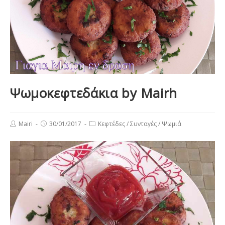
Ψωμοκεφτεδάκια by Mairh
Post
Post
Post
Mairi
30/01/2017
Κεφτέδες
/
Συνταγές
/
Ψωμιά
author:
published:
category: