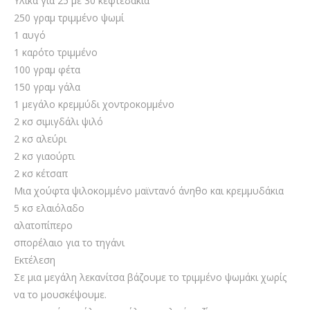
Υλικά για 25 με 30 κεφτεδάκια
250 γραμ τριμμένο ψωμί
1 αυγό
1 καρότο τριμμένο
100 γραμ φέτα
150 γραμ γάλα
1 μεγάλο κρεμμύδι χοντροκομμένο
2 κσ σιμιγδάλι ψιλό
2 κσ αλεύρι
2 κσ γιαούρτι
2 κσ κέτσαπ
Μια χούφτα ψιλοκομμένο μαϊντανό άνηθο και κρεμμυδάκια
5 κσ ελαιόλαδο
αλατοπίπερο
σπορέλαιο για το τηγάνι
Εκτέλεση
Σε μια μεγάλη λεκανίτσα βάζουμε το τριμμένο ψωμάκι χωρίς
να το μουσκέψουμε.