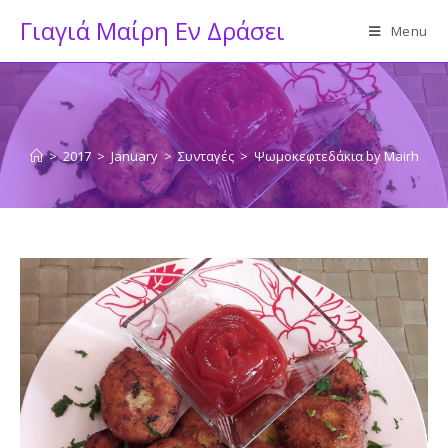
Skip
Γιαγιά Μαίρη Εν Δράσει
Menu
to
content
>
2017
>
January
>
Συνταγές
>
Ψωμοκεφτεδάκια by Mairh