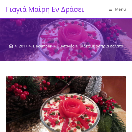
Skip
Γιαγιά Μαίρη Εν Δράσει
Menu
to
content
>
2017
>
December
>
Συνταγές
>
Βίδες με όσπρια σαλάτα