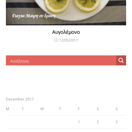
Αυγολέμονο
12/05/2017
December 2017
M
T
W
T
F
S
S
1
2
3