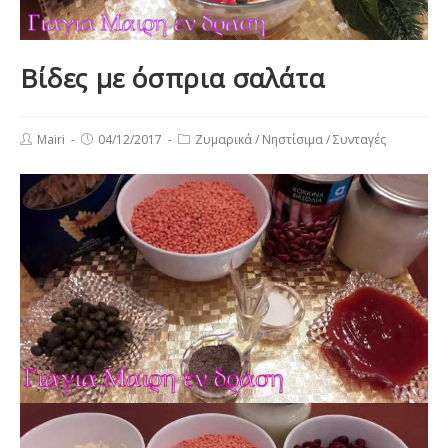
Βίδες με όσπρια σαλάτα
Post
Post
Post
Mairi
04/12/2017
Ζυμαρικά
/
Νηστίσιμα
/
Συνταγές
author:
published:
category: