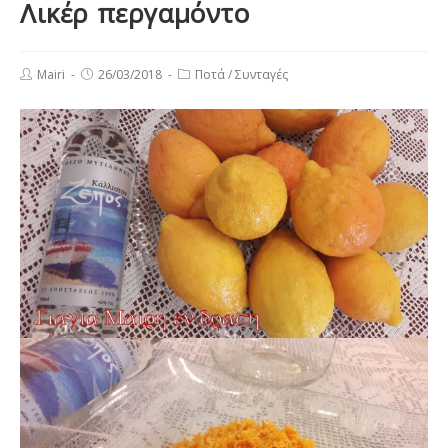
Λικέρ περγαμόντο
Post
Post
Post
Mairi
26/03/2018
Ποτά
/
Συνταγές
author:
published:
category: