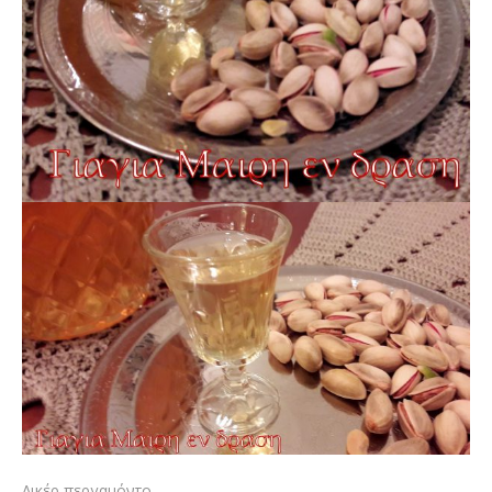
Λικέρ περγαμόντο