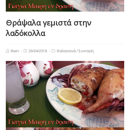
Θράψαλα γεμιστά στην
λαδόκολλα
Post
Post
Post
Mairi
26/04/2018
Θαλασσινά
/
Συνταγές
author:
published:
category: