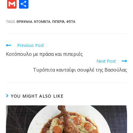
ac
w
nt
u
in
G
S
e
itt
er
m
t
m
h
b
er
e
bl
ai
ar
TAGS:
ΘΡΆΨΑΛΑ
,
ΝΤΟΜΆΤΑ
,
ΠΙΠΕΡΙΆ
,
ΦΈΤΑ
o
st
r
l
e
o
Read
Previous Post
k
more
Κοτόπουλο με πράσα και πιπεριές
articles
Next Post
Τυρόπιτα κανταΐφι σουφλέ της Βασούλας
YOU MIGHT ALSO LIKE