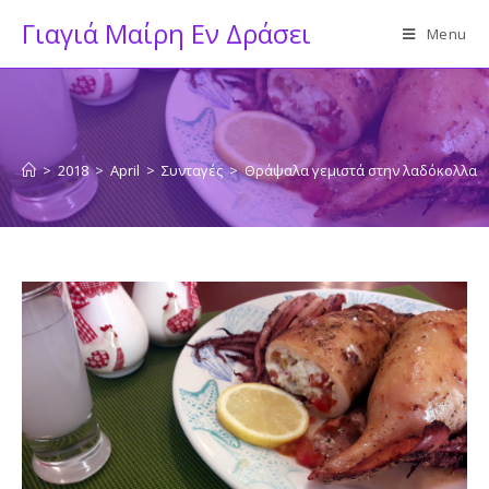
Skip
Γιαγιά Μαίρη Εν Δράσει
Menu
to
content
>
2018
>
April
>
Συνταγές
>
Θράψαλα γεμιστά στην λαδόκολλα