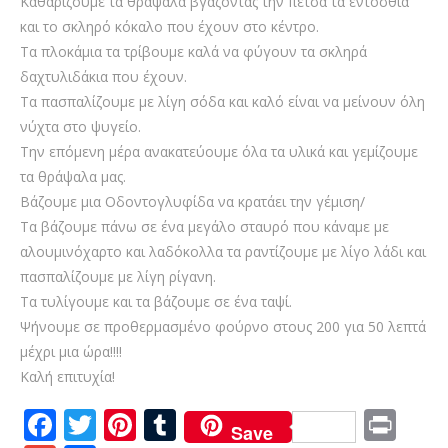
Καθαρίζουμε τα θράψαλα βγάζοντας την πέτσα τα εντόσθια
και το σκληρό κόκαλο που έχουν στο κέντρο.
Τα πλοκάμια τα τρίβουμε καλά να φύγουν τα σκληρά
δαχτυλιδάκια που έχουν.
Τα πασπαλίζουμε με λίγη σόδα και καλό είναι να μείνουν όλη
νύχτα στο ψυγείο.
Την επόμενη μέρα ανακατεύουμε όλα τα υλικά και γεμίζουμε
τα θράψαλα μας.
Βάζουμε μια Οδοντογλυφίδα να κρατάει την γέμιση/
Τα βάζουμε πάνω σε ένα μεγάλο σταυρό που κάναμε με
αλουμινόχαρτο και λαδόκολλα τα ραντίζουμε με λίγο λάδι και
πασπαλίζουμε με λίγη ρίγανη.
Τα τυλίγουμε και τα βάζουμε σε ένα ταψί.
Ψήνουμε σε προθερμασμένο φούρνο στους 200 για 50 λεπτά
μέχρι μια ώρα!!!!
Καλή επιτυχία!
F
T
Pi
T
Pr
Save