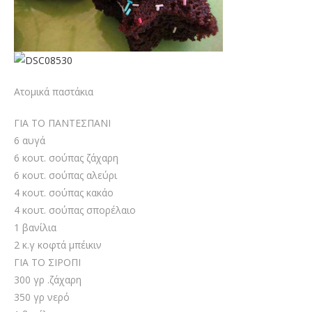
Ατομικά παστάκια
ΓΙΑ ΤΟ ΠΑΝΤΕΣΠΑΝΙ
6 αυγά
6 κουτ. σούπας ζάχαρη
6 κουτ. σούπας αλεύρι
4 κουτ. σούπας κακάο
4 κουτ. σούπας σπορέλαιο
1 βανίλια
2 κ.γ κοφτά μπέικιν
ΓΙΑ ΤΟ ΣΙΡΟΠΙ
300 γρ .ζάχαρη
350 γρ νερό