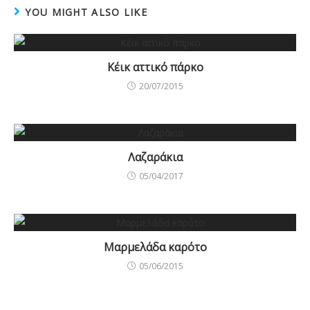
YOU MIGHT ALSO LIKE
k
Κέικ αττικό πάρκο
20/07/2015
Λαζαράκια
05/04/2017
Μαρμελάδα καρότο
05/06/2015