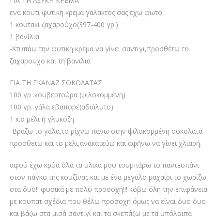
ΓΙΑ ΤΗ ΛΕΥΚΗ ΚΡΕΜΑ
ενα κουτι φυτικη κρεμα γαλακτος σας εχω φωτο
1 κουτακι ζαχαρούχο(397-400 γρ.)
1 βανίλια
-Χτυπάω την φυτικη κρεμα να γίνει σαντιγι,προσθέτω το
ζαχαρουχο και τη βανιλια
ΓΙΑ ΤΗ ΓΚΑΝΑΖ ΣΟΚΟΛΑΤΑΣ
100 γρ .κουβερτούρα (ψιλοκομμένη)
100 γρ. γάλα εβαπορέ(αδιάλυτο)
1 κ.σ μέλι ή γλυκόζη
-Βράζω το γάλα,το ρίχνω πάνω στην ψιλοκομμένη σοκολάτα
προσθετω και το μελι,ανακατεύω και αφήνω να γίνει χλιαρή.
αφού έχω κρύα όλα τα υλικά μου τουμπάρω το παντεσπάνι
στον πάγκο της κουζίνας και με ένα μεγάλο μαχαίρι το χωρίζω
στα δυο!! φυσικά με πολύ προσοχή!!! κόβω όλη την επιφάνεια
με κουπατ σχέδια που θέλω προσοχή όμως να είναι δυο δυο
και βάζω στα μισά σαντιγί και τα σκεπάζω με τα υπόλοιπα