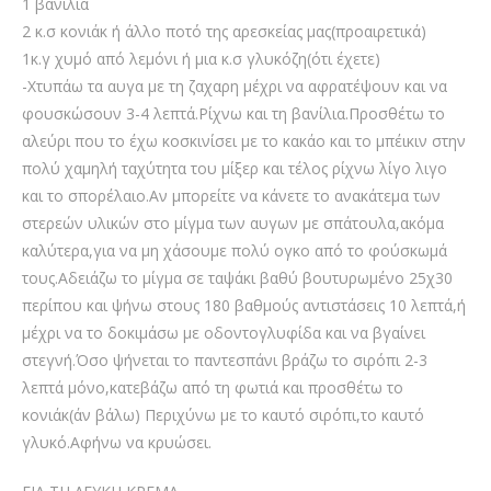
1 βανίλια
2 κ.σ κονιάκ ή άλλο ποτό της αρεσκείας μας(προαιρετικά)
1κ.γ χυμό από λεμόνι ή μια κ.σ γλυκόζη(ότι έχετε)
-Χτυπάω τα αυγα με τη ζαχαρη μέχρι να αφρατέψουν και να
φουσκώσουν 3-4 λεπτά.Ρίχνω και τη βανίλια.Προσθέτω το
αλεύρι που το έχω κοσκινίσει με το κακάο και το μπέικιν στην
πολύ χαμηλή ταχύτητα του μίξερ και τέλος ρίχνω λίγο λιγο
και το σπορέλαιο.Αν μπορείτε να κάνετε το ανακάτεμα των
στερεών υλικών στο μίγμα των αυγων με σπάτουλα,ακόμα
καλύτερα,για να μη χάσουμε πολύ ογκο από το φούσκωμά
τους.Αδειάζω το μίγμα σε ταψάκι βαθύ βουτυρωμένο 25χ30
περίπου και ψήνω στους 180 βαθμούς αντιστάσεις 10 λεπτά,ή
μέχρι να το δοκιμάσω με οδοντογλυφίδα και να βγαίνει
στεγνή.Όσο ψήνεται το παντεσπάνι βράζω το σιρόπι 2-3
λεπτά μόνο,κατεβάζω από τη φωτιά και προσθέτω το
κονιάκ(άν βάλω) Περιχύνω με το καυτό σιρόπι,το καυτό
γλυκό.Αφήνω να κρυώσει.