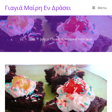
Skip
Γιαγιά Μαίρη Εν Δράσει
Menu
to
content
>
2015
>
July
>
Γλυκά
>
Ατομικά παστάκια