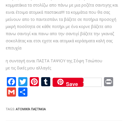
κομματάκια τα στολίζω απο πάνω με μια ροζέτα σαντιγης και
ειναι έτοιμα ατομικά παστακια!!!! τα κομμάτια που θα σας
μείνουν απο το παντεσπάνι τα βάζετε σε ποτήρια προσοχή
μικρή ποσότητα σε κάθε ποτήρι με ένα κορνε βάζετε απο
πανω σαντιγί και πανω απο την σαντιγί βάζετε την γκαναζ
σοκολάτας και ετσι εχετε και ατομικά κεράσματα καλή σας
επιτυχία
η συνταγή ειναι ΠΑΣΤΑ ΤΑΨΙΟΥ της Σόφη Τσιώπου
με τις δικές μου αλλαγές
F
T
Pi
T
Pr
Save
ac
w
nt
u
in
G
S
e
itt
er
m
t
m
h
b
er
e
bl
ai
ar
TAGS:
ΑΤΟΜΙΚΆ ΠΑΣΤΆΚΙΑ
o
st
r
l
e
o