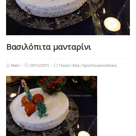
Βασιλόπιτα μανταρίνι
Post
Post
Post
Mairi
29/12/2015
Γλυκά
/
Κέϊκ
/
Χριστουγεννιάτικες
author:
published:
category: