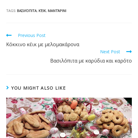
e
itt
er
m
t
m
h
b
er
e
bl
ai
ar
TAGS:
ΒΑΣΙΛΌΠΙΤΑ
,
ΚΈΙΚ
,
ΜΑΝΤΆΡΙΝΙ
o
st
r
l
e
o
Read
Previous Post
k
more
Κόκκινο κέικ με μελομακάρονα
articles
Next Post
Βασιλόπιτα με καρύδια και καρότο
YOU MIGHT ALSO LIKE