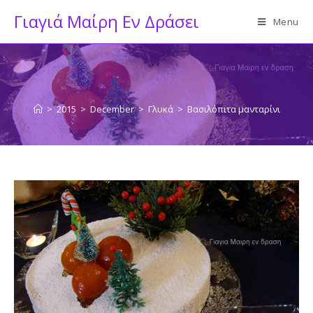
Skip
Γιαγιά Μαίρη Εν Δράσει
Menu
to
content
>
2015
>
December
>
Γλυκά
>
Βασιλόπιτα μανταρίνι