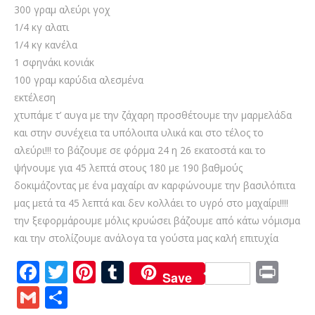
300 γραμ αλεύρι γοχ
1/4 κγ αλατι
1/4 κγ κανέλα
1 σφηνάκι κονιάκ
100 γραμ καρύδια αλεσμένα
εκτέλεση
χτυπάμε τ’ αυγα με την ζάχαρη προσθέτουμε την μαρμελάδα
και στην συνέχεια τα υπόλοιπα υλικά και στο τέλος το
αλεύρι!!! το βάζουμε σε φόρμα 24 η 26 εκατοστά και το
ψήνουμε για 45 λεπτά στους 180 με 190 βαθμούς
δοκιμάζοντας με ένα μαχαίρι αν καρφώνουμε την βασιλόπιτα
μας μετά τα 45 λεπτά και δεν κολλάει το υγρό στο μαχαίρι!!!!
την ξεφορμάρουμε μόλις κρυώσει βάζουμε από κάτω νόμισμα
και την στολίζουμε ανάλογα τα γούστα μας καλή επιτυχία
F
T
Pi
T
Pr
Save
ac
w
nt
u
in
G
S