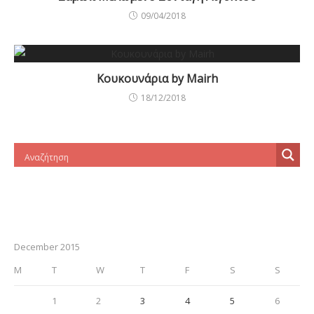
09/04/2018
Κουκουνάρια by Mairh
18/12/2018
December 2015
M
T
W
T
F
S
S
1
2
3
4
5
6