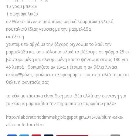
15 γραμ μπεικιν
1 σφηνάκι λικέρ
αν θέλετε ρίχνετε από πάνω μερικά κομματάκια γλυκό
κουταλιού ίδιας γεύσεις με την μαρμελάδα
εκτέλεση
χτυπάμε τα αβγά με την ζάχαρη ριχνουμε το λάδι την
μαρμελάδα και τα υπόλοιπα υλικά το βάζουμε σε φόρμα 25 εκ
βουτυρωμένη και αλευρωμένη και το ψήνουμε στους 180 για
45 λεπτά!!! δοκιμάζετε αν είναι ι έτοιμο η αν θέλει λιγάκι
ακόμα!!!!μόλις κρυώσει το ξεφορμάρετε και το στολίζετε με οτι
θέλει η φαντασία σας
το κέικ με κάστανα είναι δική μου ιδέα αλλά την συνταγή για
τα κέικ με μαρμελάδα την πήρα από το παρακάτω μπλοκ
http://illaboratoriodimmskg.blogspot.gr/2015/08/plum-cake-
alla-confettura.html