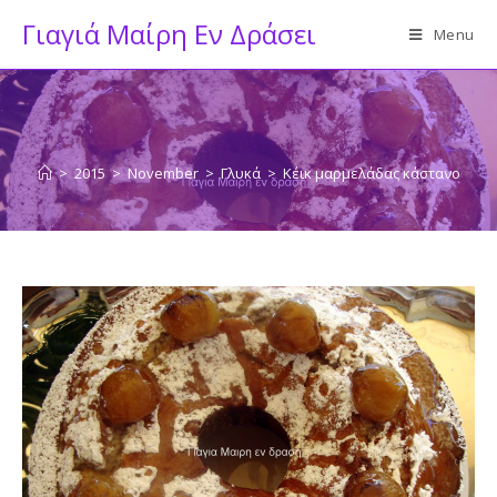
Skip
Γιαγιά Μαίρη Εν Δράσει
Menu
to
content
>
2015
>
November
>
Γλυκά
>
Κέικ μαρμελάδας κάστανο