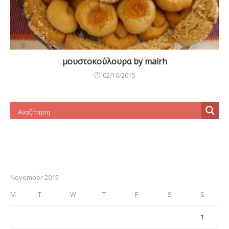
μουστοκούλουρα by mairh
02/10/2015
November 2015
M
T
W
T
F
S
S
1