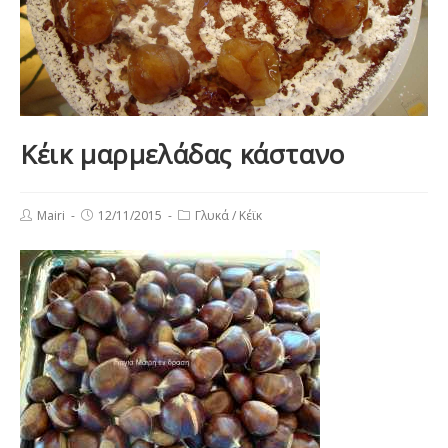
Κέικ μαρμελάδας κάστανο
Post
Post
Post
Mairi
12/11/2015
Γλυκά
/
Κέϊκ
author:
published:
category: