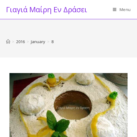
Skip
Γιαγιά Μαίρη Εν Δράσει
Menu
to
content
>
2016
>
January
>
8