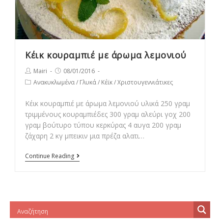
Κέικ κουραμπιέ με άρωμα λεμονιού
Post
Post
Mairi
08/01/2016
author:
published:
Post
Ανακυκλωμένα
/
Γλυκά
/
Κέϊκ
/
Χριστουγεννιάτικες
category:
Κέικ κουραμπιέ με άρωμα λεμονιού υλικά 250 γραμ
τριμμένους κουραμπιέδες 300 γραμ αλεύρι γοχ 200
γραμ βούτυρο τύπου κερκύρας 4 αυγα 200 γραμ
ζάχαρη 2 κγ μπεικιν μια πρέζα αλατι…
Κέικ
Continue Reading
κουραμπιέ
με
άρωμα
λεμονιού