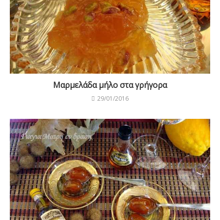
Γλυκό κουταλιού kumquat κουμ κουατ
04/02/2016
Γλυκό νερατζάκι
11/07/2015