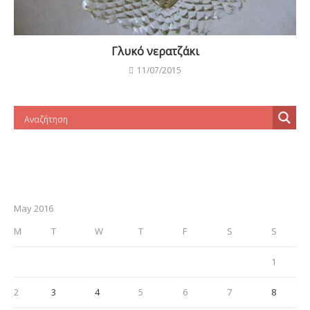
30
31
« Apr
Jun »
Αρχείο
April 2019
December 2018
November 2018
October 2018
September 2018
August 2018
July 2018