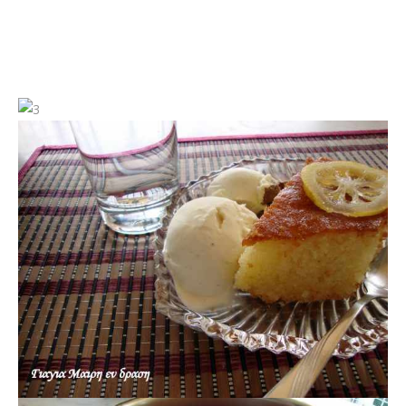
Ραβανί By Mairh
Μια συνταγούλα από το Αλικάκι μου
Υλικά
1 συσκευασία σιμιγδάλι χοντρό
1 κεσεδάκι γιαούρτι
1 ποτήρι του νερού σπορέλαιο
1 ποτήρι του νερού ζάχαρη
4 αυγά
1 φακελάκι μπεικιν
Σιρόπι