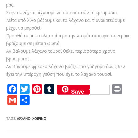
μας.
Στην συνέχεια ρίχνουμε να σοταριστούν τα κρεμμύδια.
Μέτα από λίγο βάζουμε και το λάχανο και τ’ ανακατεύουμε
μέχρι να μαραθεί.
Προσθέτουμε το αλατοπίπερο την ντομάτα και αρκετό νεράκι.
βράζουμε σε μέτρια φωτιά.
Αν βάλουμε λάχανο τουρσί θέλει περισσότερο χρόνο
βρασίματος.
Αν βάλουμε φρέσκο λάχανο βράζει πιο γρήγορα όμως δεν
έχει την υπέροχη γεύση που έχει το λάχανο τουρσί.
F
T
Pi
T
Pr
Save
ac
w
nt
u
in
G
S
e
itt
er
m
t
m
h
b
er
e
bl
ai
ar
TAGS:
ΛΆΧΑΝΟ
,
ΧΟΙΡΙΝΟ
o
st
r
l
e