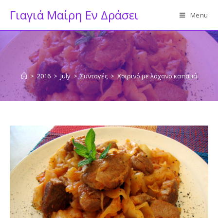
Skip
Γιαγιά Μαίρη Εν Δράσει
Menu
to
content
>
2016
>
July
>
Συνταγές
>
Χοιρινό με λάχανο καπαμά