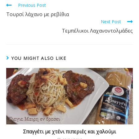
o
Read
Previous Post
k
more
Τουρσί λάχανο με ρεβίθια
articles
Next Post
Τεμπέλικοι Λαχανοντολμάδες
YOU MIGHT ALSO LIKE
Σπαγγέτι με χτένι πιπεριές και χαλούμι