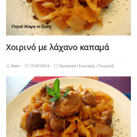
Χοιρινό με λάχανο καπαμά
Post
Post
Post
Mairi
15/07/2016
Κρεατικά
/
Συνταγές
/
Τουρσιά
author:
published:
category: