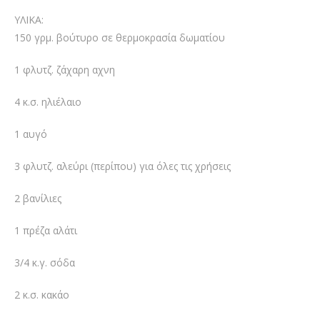
ΥΛΙΚΑ:
150 γρμ. βούτυρο σε θερμοκρασία δωματίου
1 φλυτζ. ζάχαρη αχνη
4 κ.σ. ηλιέλαιο
1 αυγό
3 φλυτζ. αλεύρι (περίπου) για όλες τις χρήσεις
2 βανίλιες
1 πρέζα αλάτι
3/4 κ.γ. σόδα
2 κ.σ. κακάο