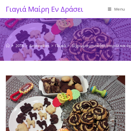
Skip
Γιαγιά Μαίρη Εν Δράσει
Menu
to
content
>
2016
>
September
>
Γλυκά
>
Δίχρωμα μπισκότα σπιράλ και όχι 