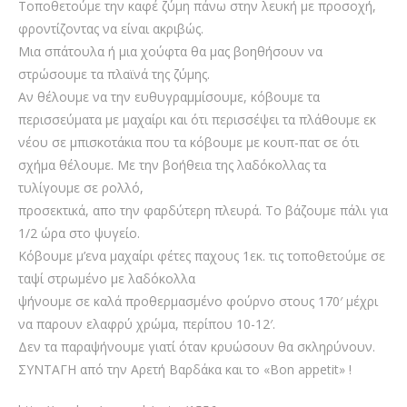
Τοποθετούμε την καφέ ζύμη πάνω στην λευκή με προσοχή,
φροντίζοντας να είναι ακριβώς.
Μια σπάτουλα ή μια χούφτα θα μας βοηθήσουν να
στρώσουμε τα πλαϊνά της ζύμης.
Αν θέλουμε να την ευθυγραμμίσουμε, κόβουμε τα
περισσεύματα με μαχαίρι και ότι περισσέψει τα πλάθουμε εκ
νέου σε μπισκοτάκια που τα κόβουμε με κουπ-πατ σε ότι
σχήμα θέλουμε. Με την βοήθεια της λαδόκολλας τα
τυλίγουμε σε ρολλό,
προσεκτικά, απο την φαρδύτερη πλευρά. Το βάζουμε πάλι για
1/2 ώρα στο ψυγείο.
Κόβουμε μ’ενα μαχαίρι φέτες παχους 1εκ. τις τοποθετούμε σε
ταψί στρωμένο με λαδόκολλα
ψήνουμε σε καλά προθερμασμένο φούρνο στους 170′ μέχρι
να παρουν ελαφρύ χρώμα, περίπου 10-12′.
Δεν τα παραψήνουμε γιατί όταν κρυώσουν θα σκληρύνουν.
ΣΥΝΤΑΓΗ από την Αρετή Βαρδάκα και το «Bon appetit» !