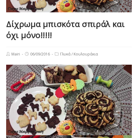
Δίχρωμα μπισκότα σπιράλ και
όχι μόνο!!!!!
Post
Post
Post
Mairi
06/09/2016
Γλυκά
/
Κουλουράκια
author:
published:
category: