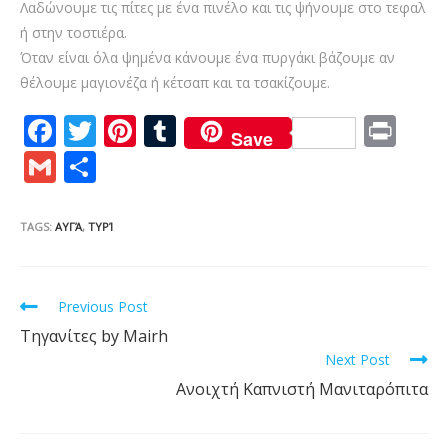
Λαδώνουμε τις πίτες με ένα πινέλο και τις ψήνουμε στο τεφαλ
ή στην τοστιέρα.
Όταν είναι όλα ψημένα κάνουμε ένα πυργάκι βάζουμε αν
θέλουμε μαγιονέζα ή κέτσαπ και τα τσακίζουμε.
F
T
Pi
T
Pr
Save
ac
w
nt
u
in
G
S
e
itt
er
m
t
m
h
b
er
e
bl
ai
ar
TAGS:
ΑΥΓΆ
,
ΤΥΡΊ
o
st
r
l
e
o
Read
Previous Post
k
more
Τηγανίτες by Mairh
articles
Next Post
Ανοιχτή Kαπνιστή Mανιταρόπιτα