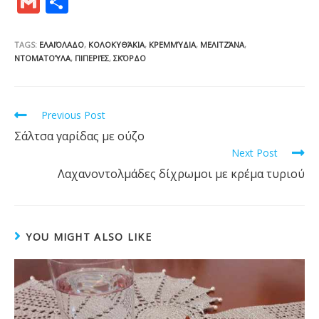
G
S
e
itt
er
m
t
m
h
b
er
e
bl
ai
ar
TAGS:
ΕΛΑΙΌΛΑΔΟ
,
ΚΟΛΟΚΥΘΆΚΙΑ
,
ΚΡΕΜΜΎΔΙΑ
,
ΜΕΛΙΤΖΆΝΑ
,
o
st
r
ΝΤΟΜΑΤΟΎΛΑ
,
ΠΙΠΕΡΙΈΣ
,
ΣΚΌΡΔΟ
l
e
o
k
Read
Previous Post
more
Σάλτσα γαρίδας με ούζο
articles
Next Post
Λαχανοντολμάδες δίχρωμοι με κρέμα τυριού
YOU MIGHT ALSO LIKE