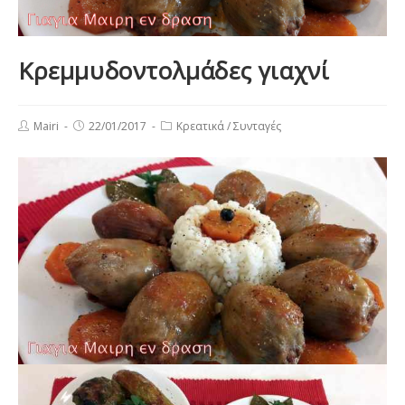
Κρεμμυδοντολμάδες γιαχνί
Post
Post
Post
Mairi
22/01/2017
Κρεατικά
/
Συνταγές
author:
published:
category: