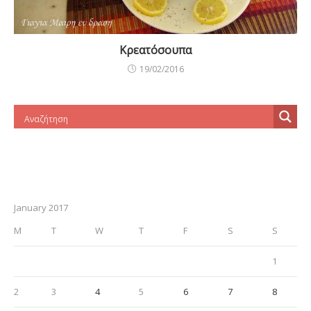
Κρεατόσουπα
19/02/2016
January 2017
M
T
W
T
F
S
S
1
2
3
4
5
6
7
8