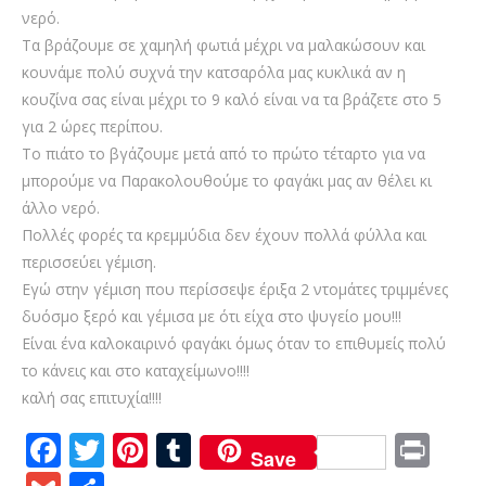
νερό.
Τα βράζουμε σε χαμηλή φωτιά μέχρι να μαλακώσουν και
κουνάμε πολύ συχνά την κατσαρόλα μας κυκλικά αν η
κουζίνα σας είναι μέχρι το 9 καλό είναι να τα βράζετε στο 5
για 2 ώρες περίπου.
Το πιάτο το βγάζουμε μετά από το πρώτο τέταρτο για να
μπορούμε να Παρακολουθούμε το φαγάκι μας αν θέλει κι
άλλο νερό.
Πολλές φορές τα κρεμμύδια δεν έχουν πολλά φύλλα και
περισσεύει γέμιση.
Εγώ στην γέμιση που περίσσεψε έριξα 2 ντομάτες τριμμένες
δυόσμο ξερό και γέμισα με ότι είχα στο ψυγείο μου!!!
Είναι ένα καλοκαιρινό φαγάκι όμως όταν το επιθυμείς πολύ
το κάνεις και στο καταχείμωνο!!!!
καλή σας επιτυχία!!!!
F
T
Pi
T
Pr
Save
ac
w
nt
u
in