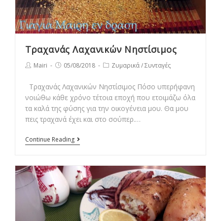
Τραχανάς Λαχανικών Νηστίσιμος
Post
Post
Post
Mairi
05/08/2018
Ζυμαρικά
/
Συνταγές
author:
published:
category:
Τραχανάς Λαχανικών Νηστίσιμος Πόσο υπερήφανη
νοιώθω κάθε χρόνο τέτοια εποχή που ετοιμάζω όλα
τα καλά της φύσης για την οικογένεια μου. Θα μου
πεις τραχανά έχει και στο σούπερ.…
Τραχανάς
Continue Reading
Λαχανικών
Νηστίσιμος