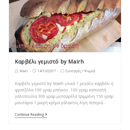
πιπεριές
Καρβέλι γεμιστό by Mairh
Post
Post
Post
Mairi
14/10/2017
Συνταγές
/
Ψωμιά
author:
published:
category:
Καρβέλι γεμιστό by Mairh υλικά 1 μεγάλο καρβέλι η'
φρατζόλα 100 γραμ μπέικον 100 γραμ καπνιστή
γαλοπούλα 300 γραμ µοτσαρέλα τριμμένη 150 γραμ
μανιτάρια 1 μικρή κρέμα γάλακτος λίγη πιπεριά…
Καρβέλι
Continue Reading
γεμιστό
by