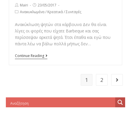
Post
Post
Mairi
23/05/2017
author:
published:
Post
Ανακυκλωμένα
/
Κρεατικά
/
Συνταγές
category:
Ανακύκλωση ψητών στα κάρβουνα Δεν θα είναι
λίγες οι φορές που είχατε Barbeque και σας
περίσσεψαν αρκετά ψητά. Έτσι έπαθα και εγώ που
πάντα λέω να βάλω πολλά μήπως δεν…
Ανακύκλωση
Continue Reading
ψητών
στα
κάρβουνα
1
2
Go to t