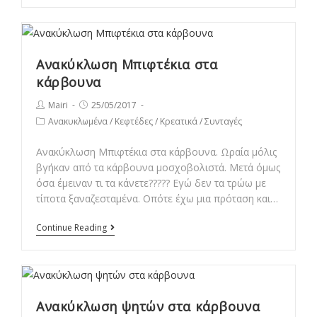
γεμιστές
Ανακύκλωση Μπιφτέκια στα
κάρβουνα
Post
Post
Mairi
25/05/2017
author:
published:
Post
Ανακυκλωμένα
/
Κεφτέδες
/
Κρεατικά
/
Συνταγές
category:
Ανακύκλωση Μπιφτέκια στα κάρβουνα. Ωραία μόλις
βγήκαν από τα κάρβουνα μοσχοβολιστά. Μετά όμως
όσα έμειναν τι τα κάνετε????? Εγώ δεν τα τρώω με
τίποτα ξαναζεσταμένα. Οπότε έχω μια πρόταση και…
Ανακύκλωση
Continue Reading
Μπιφτέκια
στα
κάρβουνα
Ανακύκλωση ψητών στα κάρβουνα