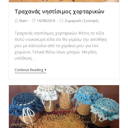
Τραχανάς νηστίσιμος χορταρικών
Post
Post
Post
Mairi
16/08/2018
Ζυμαρικά
/
Συνταγές
author:
published:
category:
Τραχανάς νηστίσιμος χορταρικών Φέτος το είδα
πολύ νοικοκυρά είπα ότι θα γεμίσω την αποθήκη
μου με καλούδια από τα χεράκια μου για τον
χειμώνα. Τελικά θέλω ίσων μπορώ. Μεγάλη
υπόθεση…
Τραχανάς
Continue Reading
νηστίσιμος
χορταρικών