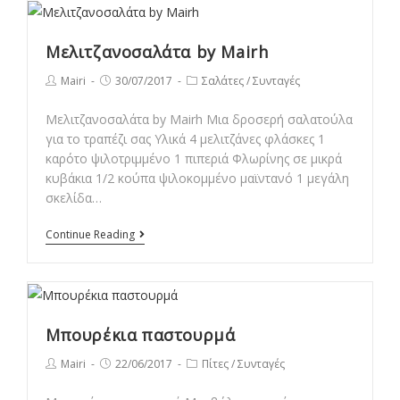
Mairh
Μελιτζανοσαλάτα by Mairh
Post
Post
Post
Mairi
30/07/2017
Σαλάτες
/
Συνταγές
author:
published:
category:
Μελιτζανοσαλάτα by Mairh Μια δροσερή σαλατούλα
για το τραπέζι σας Υλικά 4 μελιτζάνες φλάσκες 1
καρότο ψιλοτριμμένο 1 πιπεριά Φλωρίνης σε μικρά
κυβάκια 1/2 κούπα ψιλοκομμένο μαϊντανό 1 μεγάλη
σκελίδα…
Μελιτζανοσαλάτα
Continue Reading
by
Mairh
Μπουρέκια παστουρμά
Post
Post
Post
Mairi
22/06/2017
Πίτες
/
Συνταγές
author:
published:
category: