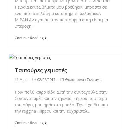
Μπουρέκια παστουρμά Μια βόλτα στο κέντρο του
Πειραιά και τα βήματα μου βρέθηκαν μπροστά σε
ένα από τα καλύτερα καταστήματα αλλαντικών
ΜΙΡΑΝ Αν αγαπάτε τον παστουρμά αυτή είναι μια
υπέροχη…
Μπουρέκια
Continue Reading
παστουρμά
Τσιπούρες γεμιστές
Post
Post
Post
Mairi
02/06/2017
Θαλασσινά
/
Συνταγές
author:
published:
category:
Πριν πολύ καιρό είδα αυτή την συνταγούλα στην
Συνταγοπαρέα και την ζήλεψα. Σήμερα που πήρα
τσιπούρες μου ήρθε στο μυαλό. Την είχα δει απο
την reggina Filippou και την ευχαριστώ…
Τσιπούρες
Continue Reading