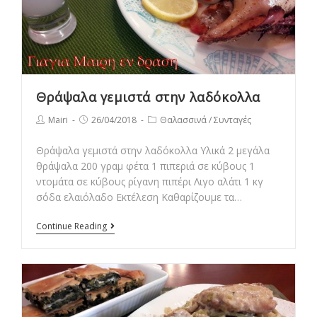
Θράψαλα γεμιστά στην λαδόκολλα
Post
Post
Post
Mairi
26/04/2018
Θαλασσινά
/
Συνταγές
author:
published:
category:
Θράψαλα γεμιστά στην λαδόκολλα Υλικά 2 μεγάλα
θράψαλα 200 γραμ φέτα 1 πιπεριά σε κύβους 1
ντομάτα σε κύβους ρίγανη πιπέρι Λιγο αλάτι 1 κγ
σόδα ελαιόλαδο Εκτέλεση Καθαρίζουμε τα…
Θράψαλα
Continue Reading
γεμιστά
στην
λαδόκολλα