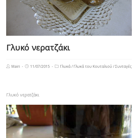
Γλυκό νερατζάκι
Post
Post
Post
Mairi
11/07/2015
Γλυκά
/
Γλυκά του Κουταλιού
/
Συνταγές
author:
published:
category:
Γλυκό νερατζάκι