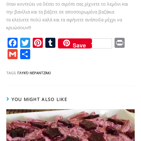
όταν κοντεύει να δέσει το σιρόπι σας ρίχνετε το λεμόνι και
την βανίλια και τα βάζετε σε αποστειρωμένα βαζάκια
τα κλείνετε πολύ καλά και τα αφήνετε ανάποδα μέχρι να
κρυώσουν!!!
F
T
Pi
T
Pr
Save
ac
w
nt
u
in
G
S
e
itt
er
m
t
m
h
b
er
e
bl
ai
ar
TAGS:
ΓΛΥΚΌ ΝΕΡΑΝΤΖΆΚΙ
o
st
r
l
e
o
YOU MIGHT ALSO LIKE
k