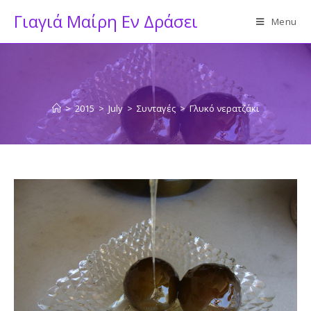
Skip
Γιαγιά Μαίρη Εν Δράσει
Menu
to
content
>
2015
>
July
>
Συνταγές
>
Γλυκό νερατζάκι