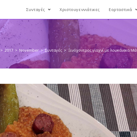
Συνταγές
Χριστουγεννιάτικες
Εορταστικά
>
2017
>
November
>
Συνταγές
>
Ξινόχοντρος γιαχνί με λουκάνικα Μά