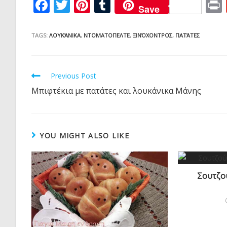
F
T
Pi
T
Save
ac
w
nt
u
e
itt
er
m
TAGS:
ΛΟΥΚΆΝΙΚΑ
,
ΝΤΟΜΑΤΟΠΕΛΤΕ
,
ΞΙΝΌΧΟΝΤΡΟΣ
,
ΠΑΤΆΤΕΣ
b
er
e
bl
o
st
r
Read
Previous Post
o
more
Μπιφτέκια με πατάτες και λουκάνικα Μάνης
articles
k
YOU MIGHT ALSO LIKE
Σουτζού