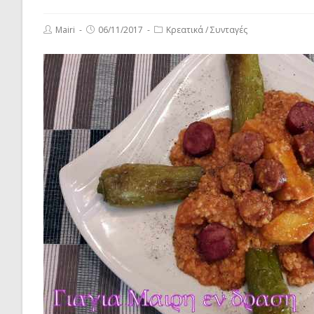
Post
Post
Post
Mairi
06/11/2017
Κρεατικά
/
Συνταγές
author:
published:
category: