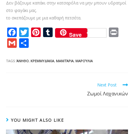
Δεν βάζουμε καπάκι στην κατσαρόλα να μην μπουν υδρατμοί
στο φαγάκι μας.
το σκεπάζουμε με μια καθαρή πετσέτα.
F
T
Pi
T
Pr
Save
ac
w
nt
u
in
G
S
e
itt
er
m
t
m
h
b
er
e
bl
ai
ar
TAGS:
ΆΝΗΘΟ
,
ΚΡΕΜΜΥΔΆΚΙΑ
,
ΜΑΝΙΤΆΡΙΑ
,
ΜΑΡΟΎΛΙΑ
o
st
r
l
e
o
Read
Next Post
k
more
Ζωμοί Λαχανικών
articles
YOU MIGHT ALSO LIKE