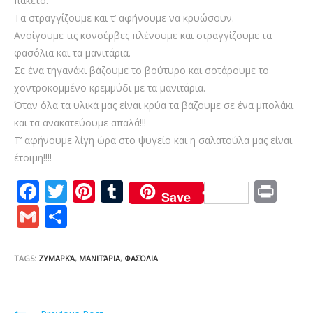
πακέτο.
Τα στραγγίζουμε και τ’ αφήνουμε να κρυώσουν.
Ανοίγουμε τις κονσέρβες πλένουμε και στραγγίζουμε τα
φασόλια και τα μανιτάρια.
Σε ένα τηγανάκι βάζουμε το βούτυρο και σοτάρουμε το
χοντροκομμένο κρεμμύδι με τα μανιτάρια.
Όταν όλα τα υλικά μας είναι κρύα τα βάζουμε σε ένα μπολάκι
και τα ανακατεύουμε απαλά!!!
Τ’ αφήνουμε λίγη ώρα στο ψυγείο και η σαλατούλα μας είναι
έτοιμη!!!!
F
T
Pi
T
Pr
Save
ac
w
nt
u
in
G
S
e
itt
er
m
t
m
h
b
er
e
bl
ai
ar
TAGS:
ΖΥΜΑΡΚΆ
,
ΜΑΝΙΤΆΡΙΑ
,
ΦΑΣΌΛΙΑ
o
st
r
l
e
o