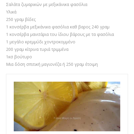
Σαλάτα ζυμαρικών με μεξικάνικα φασόλια
Υλικά
250 γραμ βίδες
1 κονσέρβα μεξικάνικα φασόλια καθ βαρος 240 γραμ
1 κονσέρβα μανιτάρια του ίδιου βάρους με τα φασόλια
1 μεγάλο κρεμμύδι χοντροκομμένο
200 γραμ κίτρινα τυριά τριμμένα
1κσ βούτυρο
Μια δόση σπιτική μαγιονέζα ή 250 γραμ έτοιμη