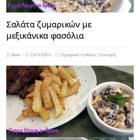
Σαλάτα ζυμαρικών με
μεξικάνικα φασόλια
Post
Post
Post
Mairi
23/11/2016
Ζυμαρικά
/
Σαλάτες
/
Συνταγές
author:
published:
category: