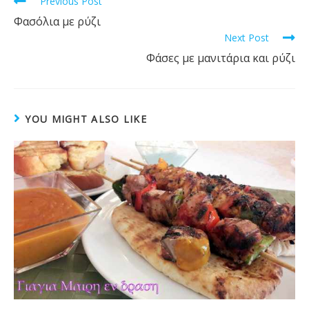
Read
Previous Post
k
more
Φασόλια με ρύζι
articles
Next Post
Φάσες με μανιτάρια και ρύζι
YOU MIGHT ALSO LIKE