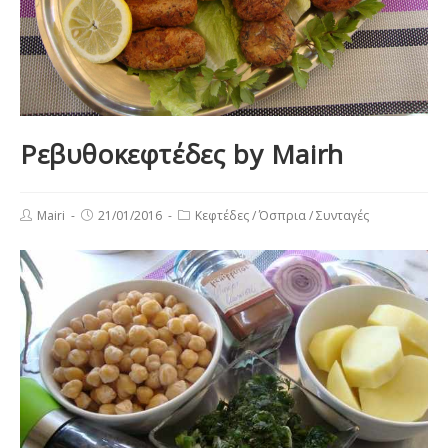
Ρεβυθοκεφτέδες by Mairh
Post
Post
Post
Mairi
21/01/2016
Κεφτέδες
/
Όσπρια
/
Συνταγές
author:
published:
category: