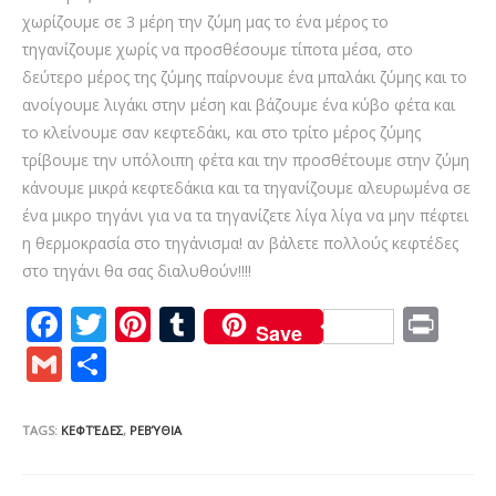
χωρίζουμε σε 3 μέρη την ζύμη μας το ένα μέρος το
τηγανίζουμε χωρίς να προσθέσουμε τίποτα μέσα, στο
δεύτερο μέρος της ζύμης παίρνουμε ένα μπαλάκι ζύμης και το
ανοίγουμε λιγάκι στην μέση και βάζουμε ένα κύβο φέτα και
το κλείνουμε σαν κεφτεδάκι, και στο τρίτο μέρος ζύμης
τρίβουμε την υπόλοιπη φέτα και την προσθέτουμε στην ζύμη
κάνουμε μικρά κεφτεδάκια και τα τηγανίζουμε αλευρωμένα σε
ένα μικρο τηγάνι για να τα τηγανίζετε λίγα λίγα να μην πέφτει
η θερμοκρασία στο τηγάνισμα! αν βάλετε πολλούς κεφτέδες
στο τηγάνι θα σας διαλυθούν!!!!
F
T
Pi
T
Pr
Save
ac
w
nt
u
in
G
S
e
itt
er
m
t
m
h
b
er
e
bl
ai
ar
TAGS:
ΚΕΦΤΈΔΕΣ
,
ΡΕΒΎΘΙΑ
o
st
r
l
e