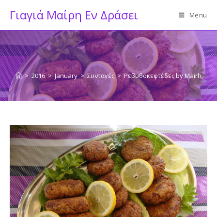
Skip
Γιαγιά Μαίρη Εν Δράσει
Menu
to
content
>
2016
>
January
>
Συνταγές
>
Ρεβυθοκεφτέδες by Mairh