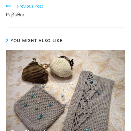
o
Read
Previous Post
k
more
Ρεβύθια
articles
YOU MIGHT ALSO LIKE