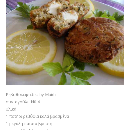
Ρεβυθοκεφτέδες by Mairh
συνταγούλα Ν0 4
υλικά
1 ποτήρι ρεβύθια καλά βρασμένα
1 μεγάλη πατάτα βραστή