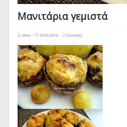
Μανιτάρια γεμιστά
Post
Post
Post
Mairi
02/01/2016
Συνταγές
author:
published:
category: