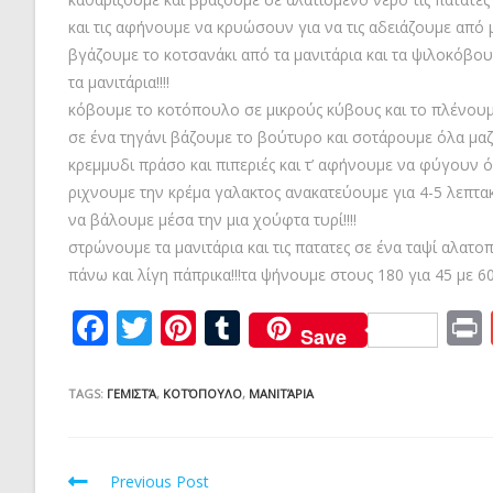
και τις αφήνουμε να κρυώσουν για να τις αδειάζουμε από 
βγάζουμε το κοτσανάκι από τα μανιτάρια και τα ψιλοκόβου
τα μανιτάρια!!!!
κόβουμε το κοτόπουλο σε μικρούς κύβους και το πλένουμε 
σε ένα τηγάνι βάζουμε το βούτυρο και σοτάρουμε όλα μαζ
κρεμμυδι πράσο και πιπεριές και τ’ αφήνουμε να φύγουν ό
ριχνουμε την κρέμα γαλακτος ανακατεύουμε για 4-5 λεπτακ
να βάλουμε μέσα την μια χούφτα τυρί!!!!
στρώνουμε τα μανιτάρια και τις πατατες σε ένα ταψί αλατο
πάνω και λίγη πάπρικα!!!τα ψήνουμε στους 180 για 45 με 60 
F
T
Pi
T
Save
ac
w
nt
u
e
itt
er
m
TAGS:
ΓΕΜΙΣΤΆ
,
ΚΟΤΌΠΟΥΛΟ
,
ΜΑΝΙΤΆΡΙΑ
b
er
e
bl
o
st
r
Read
Previous Post