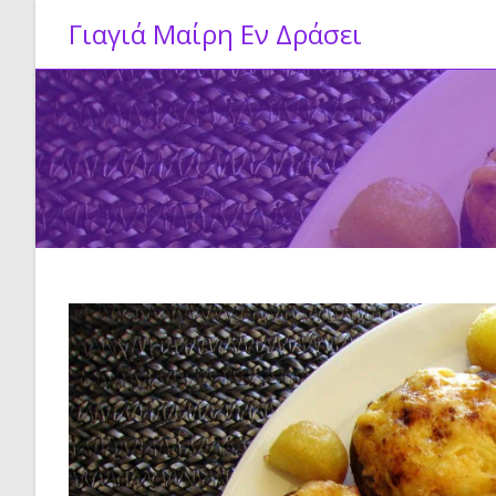
Skip
Γιαγιά Μαίρη Εν Δράσει
to
content