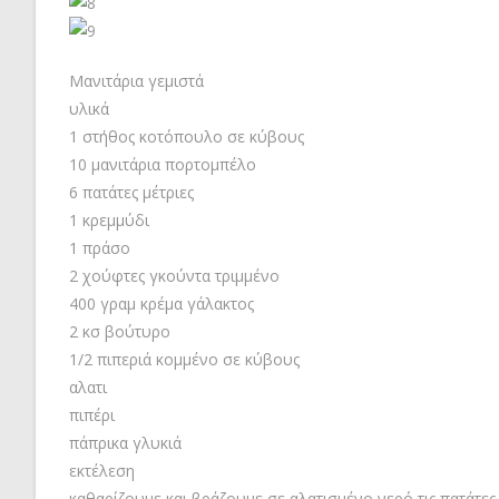
Μανιτάρια γεμιστά
υλικά
1 στήθος κοτόπουλο σε κύβους
10 μανιτάρια πορτομπέλο
6 πατάτες μέτριες
1 κρεμμύδι
1 πράσο
2 χούφτες γκούντα τριμμένο
400 γραμ κρέμα γάλακτος
2 κσ βούτυρο
1/2 πιπεριά κομμένο σε κύβους
αλατι
πιπέρι
πάπρικα γλυκιά
εκτέλεση
καθαρίζουμε και βράζουμε σε αλατισμένο νερό τις πατάτες